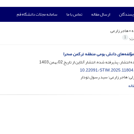
ویسندگان
ارسال مقاله
تماس با ما
سامانه مجلات دانشگاه قم
ه =
هاجر زارعی
1
ات:
ؤلفه‌های دانش بومی منطقه ترکمن صحرا
ه انتشار، پذیرفته شده، انتشار آنلاین از تاریخ
02 بهمن 1403
10.22091/STIM.2025.11804
لی؛ هاجر زارعی؛ سید رسول تودار
اله