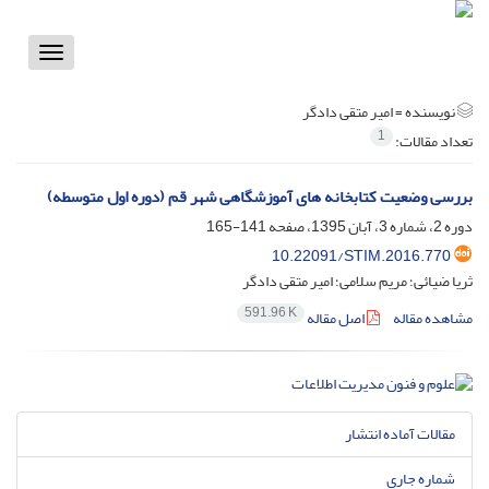
Toggle
vigation
نویسنده =
امیر متقی دادگر
1
تعداد مقالات:
بررسی وضعیت کتابخانه های آموزشگاهی شهر قم (دوره اول متوسطه)
دوره 2، شماره 3، آبان 1395، صفحه
141-165
10.22091/STIM.2016.770
ثریا ضیائی؛ مریم سلامی؛ امیر متقی دادگر
591.96 K
مشاهده مقاله
اصل مقاله
مقالات آماده انتشار
شماره جاری