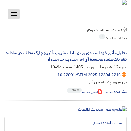
Toggle
vigation
نویسنده =
طاهره جوکار
1
تعداد مقالات:
تحلیل تأثیر خوداستنادی بر نوسانات ضریب تأثیر و چارک مجلات در سامانه
نشریات علمی موسسه آی.اس.سی پی.جی.سی.آر
دوره 12، شماره 1، فروردین 1405، صفحه
94-110
10.22091/STIM.2025.12394.2216
نرجس ورع؛ طاهره جوکار
1.94 M
مشاهده مقاله
اصل مقاله
مقالات آماده انتشار