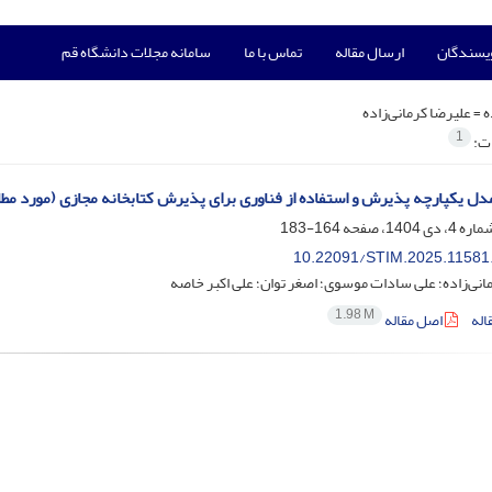
ویسندگان
ارسال مقاله
تماس با ما
سامانه مجلات دانشگاه قم
ه =
علیرضا کرمانی‌زاده
1
ات:
ل یکپارچه پذیرش و استفاده از فناوری برای پذیرش کتابخانه مجازی (مورد مطا
164-183
10.22091/STIM.2025.11581
انی‌زاده؛ علی سادات موسوی؛ اصغر توان؛ علی اکبر خاصه
1.98 M
اله
اصل مقاله