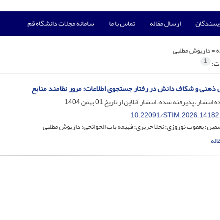
ویسندگان
ارسال مقاله
تماس با ما
سامانه مجلات دانشگاه قم
ه =
داریوش مطلبی
1
ات:
هنی و شکاف دانش در رفتار جستجوی اطلاعات: مرور نظامند منابع
ه انتشار، پذیرفته شده، انتشار آنلاین از تاریخ
01 بهمن 1404
10.22091/STIM.2026.14182
ین؛ یعقوب نوروزی؛ نجلا حریری؛ فهیمه باب الحوائجی؛ داریوش مطلبی
اله