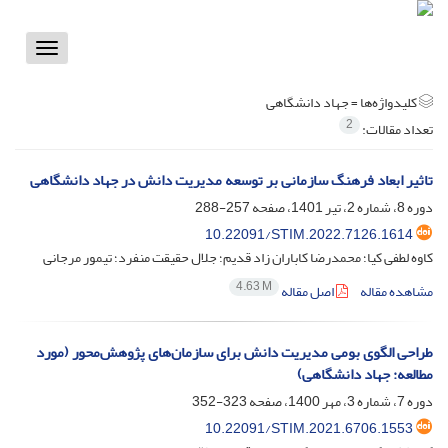
Toggle
vigation
کلیدواژه‌ها =
جهاد دانشگاهی
2
تعداد مقالات:
تاثیر ابعاد فرهنگ سازمانی بر توسعه مدیریت دانش در جهاد دانشگاهی
دوره 8، شماره 2، تیر 1401، صفحه
257-288
10.22091/STIM.2022.7126.1614
کاوه لطفی کیا؛ محمدرضا کاباران زاد قدیم؛ جلال حقیقت منفرد؛ تیمور مرجانی
4.63 M
مشاهده مقاله
اصل مقاله
طراحی الگوی بومی مدیریت دانش برای سازمان‌های پژوهش‌محور (مورد
مطالعه: جهاد دانشگاهی)
دوره 7، شماره 3، مهر 1400، صفحه
323-352
10.22091/STIM.2021.6706.1553