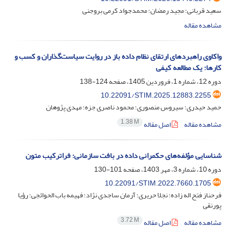
سعید قربانی؛ مجید رمضان؛ محمدجواد کرمی بروجنی
مشاهده مقاله
واکاوی راهبردهای ارتقای نظام داده باز در روایت سیاست‌گذاران و کسب و
کارها: یک مطالعه کیفی
دوره 12، شماره 1، فروردین 1405، صفحه
124-138
10.22091/STIM.2025.12883.2255
حمید حیدری؛ سیروس منصوری؛ محمود ناصری جزه؛ مهدی پژوهان
1.38 M
مشاهده مقاله
اصل مقاله
شناسایی مؤلفه‌های حکمرانی داده در بافت سازمانی: فراترکیب متون
دوره 10، شماره 3، مهر 1403، صفحه
101-130
10.22091/STIM.2022.7660.1705
فرحناز فتح اله زاده؛ نجلا حریری؛ آرمان ساجدی نژاد؛ فهیمه باب الحوائجی؛ رؤیا
پورنقی
3.72 M
مشاهده مقاله
اصل مقاله