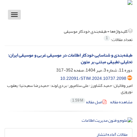
Toggle
vigation
کلیدواژه‌ها =
طبقه‌بندی خودکار موسیقی
1
تعداد مقالات:
طبقه‌بندی و شناسایی خودکار اطلاعات در موسیقی غربی و موسیقی ایران:
تحلیلی تطبیقی مبتنی بر متون
دوره 11، شماره 3، مهر 1404، صفحه
352-317
10.22091/STIM.2024.10737.2098
امیر وفائیان؛ حمید کشاورز؛ علی سلامپور؛ بردی لوند؛ حمیدرضا سعیدنیا؛ یعقوب
نوروزی
1.59 M
مشاهده مقاله
اصل مقاله
مقالات آماده انتشار