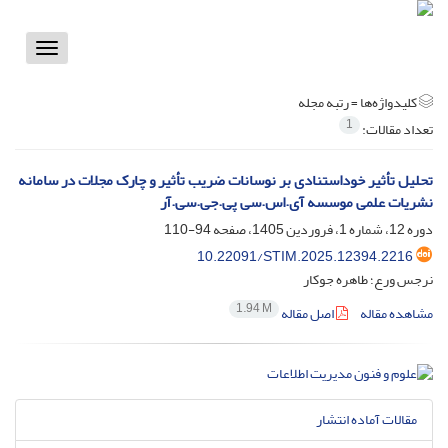
Toggle
vigation
کلیدواژه‌ها =
رتبه مجله
1
تعداد مقالات:
تحلیل تأثیر خوداستنادی بر نوسانات ضریب تأثیر و چارک مجلات در سامانه
نشریات علمی موسسه آی.اس.سی پی.جی.سی.آر
دوره 12، شماره 1، فروردین 1405، صفحه
94-110
10.22091/STIM.2025.12394.2216
نرجس ورع؛ طاهره جوکار
1.94 M
مشاهده مقاله
اصل مقاله
مقالات آماده انتشار