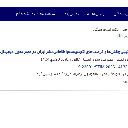
ویسندگان
ارسال مقاله
تماس با ما
سامانه مجلات دانشگاه قم
‌ها =
حکمرانی فرهنگی
1
ات:
یبی چالش‌ها و فرصت‌های اکوسیستم اطلاعاتی نشر ایران در عصر تحول دیجیتال با
ه انتشار، پذیرفته شده، انتشار آنلاین از تاریخ
29 دی 1404
10.22091/STIM.2026.14132
ی مهابادی؛ فهیمه باب الحوائجی؛ زهرا اباذری؛ فاطمه نوشین فرد
اله