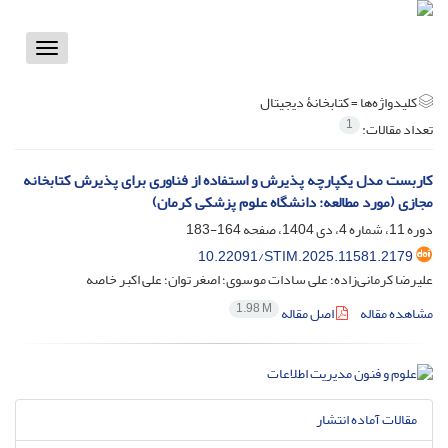
Toggle
vigation
کلیدواژه‌ها =
کتابخانۀ دیجیتال
1
تعداد مقالات:
کاربست مدل یکپارچه پذیرش و استفاده از فناوری برای پذیرش کتابخانه
مجازی (مورد مطالعه: دانشگاه علوم پزشکی کرمان)
دوره 11، شماره 4، دی 1404، صفحه
164-183
10.22091/STIM.2025.11581.2179
علیرضا کرمانی‌زاده؛ علی سادات موسوی؛ اصغر توان؛ علی اکبر خاصه
1.98 M
مشاهده مقاله
اصل مقاله
مقالات آماده انتشار