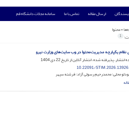
ویسندگان
ارسال مقاله
تماس با ما
سامانه مجلات دانشگاه قم
‌ها =
محتوا
1
ات:
وی نظام یکپارچه مدیریت‌محتوا در وب سایت‌های وزارت نیرو
ه انتشار، پذیرفته شده، انتشار آنلاین از تاریخ
22 دی 1404
10.22091/STIM.2026.13926
دلو محلی؛ محمدرحیم رسولی آزاد؛ فرشته سپهر
اله