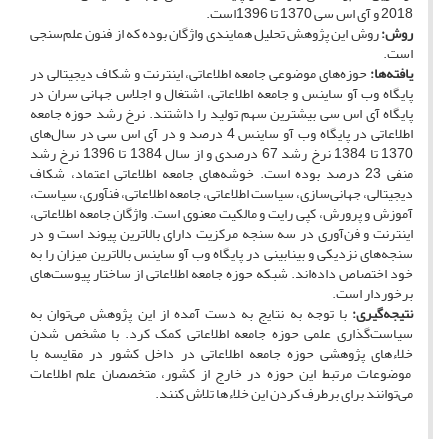
2018 و آی اس سی 1370 تا 1396است.
روش:
روش این پژوهش تحلیل همایندی واژگان بوده که از فنون علم‌سنجی
است.
یافته­‌ها:
حوزه­‌های موضوعی جامعه اطلاعاتی، اینترنت و شکاف دیجیتالی در
پایگاه وب آو ساینس و جامعه اطلاعاتی، اشتغال و اجلاس جهانی سران در
پایگاه آی اس سی بیشترین سهم تولید را داشتند. نرخ رشد حوزه جامعه
اطلاعاتی در پایگاه وب آو ساینس 4 درصد و در آی اس سی در سال‌­های
1370 تا 1384 نرخ رشد 67 درصدی و از سال 1384 تا 1396 نرخ رشد
منفی 23 درصد بوده است. خوشه‌های جامعه اطلاعاتی اعتماد، شکاف
دیجیتالی، جهانی‌سازی، سیاست اطلاعاتی، جامعه اطلاعاتی، فن­آوری، سیاست،
آموزش و پرورش، کپی رایت و مالکیت معنوی است. واژگان جامعه اطلاعاتی،
اینترنت و فن‌آوری در سه سنجه­ مرکزیت دارای بالاترین پیوند است و در
سنجه­‌های نزدیکی و بینابینی در پایگاه وب آو ساینس بالاترین میزان را به
خود اختصاص داده‌­اند. شبکه­ حوزه­ جامعه اطلاعاتی از ساختار پیوست‌ه­ای
برخوردار است.
نتیجه‌گیری:
با توجه به نتایج به دست آمده از این پژوهش می‌توان به
سیاست‌گذاری علمی حوزه جامعه اطلاعاتی کمک کرد. با مشخص شدن
خلاءهای پژوهشی حوزه جامعه اطلاعاتی در داخل کشور در مقایسه با
موضوعات مرتبط این حوزه در خارج از کشور، متخصصان علم اطلاعات
می‌توانند برای برطرف کردن این خلاء‌ها تلاش کنند.