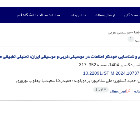
ویسندگان
ارسال مقاله
تماس با ما
سامانه مجلات دانشگاه قم
‌ها =
موسیقی غربی
1
ات:
 و شناسایی خودکار اطلاعات در موسیقی غربی و موسیقی ایران: تحلیلی تطبیقی م
352-317
10.22091/STIM.2024.10737
ان؛ حمید کشاورز؛ علی سلامپور؛ بردی لوند؛ حمیدرضا سعیدنیا؛ یعقوب نوروزی
1.59 M
اله
اصل مقاله