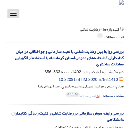
Toggle
vigation
کلیدواژه‌ها =
رضایت شغلی
4
تعداد مقالات:
بررسی روابط بین رضایت شغلی با تعهد سازمانی و جو اخلاقی در میان
کتابداران کتابخانه‌‌های عمومی استان کرمانشاه با استفاده از الگویابی
معادلات ساختاری
دوره 9، شماره 1، اردیبهشت 1402، صفحه
333-356
10.22091/STIM.2020.5756.1410
صالح رحیمی؛ فرامرز سهیلی؛ وجیهه ناصری؛ سارا بهرامی نیا
4.55 M
مشاهده مقاله
اصل مقاله
بررسی رابطه هوش سازمانی بر رضایت شغلی و کفیت زندگی کتابداران
دانشگاهی
دوره 8، شماره 4، دی 1401، صفحه
442-458