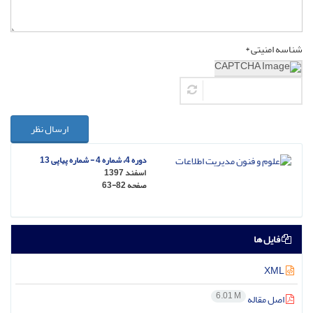
شناسه امنیتی *
ارسال نظر
دوره 4، شماره 4 - شماره پیاپی 13
اسفند 1397
صفحه
63-82
فایل ها
XML
6.01 M
اصل مقاله