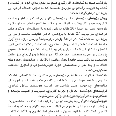
بازگشت منبع به کتابخانه، قرارگیری منبع در نظم رده‌ای خود در قفسه، و
کمک به فرایند رف‌خوانی مواردی هستند که به‌عنوان اهداف فرعی این
پژوهش درنظر گرفته شدند.
روش پژوهش:
پژوهش حاضر پژوهشی کاربردی است و از نظر رویکرد،
کیفی بوده و از نظر روش، فراترکیب با رویکرد هفت مرحله‌ای سندلوسکی و
باروسو است. در ابتدا 167 مقاله بازیابی شد و با استفاده از رویکرد هفت
مرحله‌ای در نهایت 27 مقاله با پژوهش حاضر مطابقت داشت و در این
پژوهش استفاده شد. در مرحلۀ اول از ابزار سیاهۀ وارسی برای جمع‌آوری
داده‌ها استفاده شد و شاخص‌های مستخرج با استفاده از تکنیک دلفی فازی
تکمیل و اعتباریابی شدند. برای روایی و پایایی، ادبیات در ارتباط با موضوع
پژوهش بررسی و همچنین، نظر خبرگان در ارتباط با ویژگی‌های میز امانت
هوشمند دریافت شد. جامعۀ بخش دلفی را 10 نفر از متخصصان حوزه علم
اطلاعات و پنج نفر از متخصصان حوزۀ هوش‌مصنوعی و فناوری اطلاعات
تشکیل می‌دهند.
یافته‌ها: فراترکیب یافته‌های پژوهش‌های پیشین، به شناسایی ۵۱ کد
مفهومی، ۱۰ بُعد موضوعی، و ۶ شاخص کلیدی منجر شد که از این میان
مؤلفه‌های چارچوب اصلی طراحی میز امانت هوشمند شامل فناوری،
فرایندهای هوشمند، تعامل و تجربه کاربری، مدیریت و امنیت، توسعه و
همکاری، و به‌کارگیری فناوری‌های نوآورانه می‌شوند.
نتیجه‌گیری:
به‌کارگیری هوش‌مصنوعی در فرایند امانت کتابخانه‌ها ضرورت
ویژه‌ای دارد، زیرا این فناوری می‌تواند به بهبود کارایی، دقت، و تجربۀ
کاربری کمک کند. با اتوماسیون فرایندهای امانت‌گیری و بازگشت کتاب،