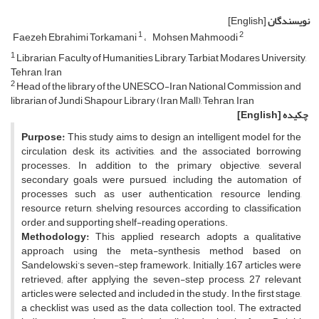
نویسندگان
[English]
1
2
Faezeh Ebrahimi Torkamani
Mohsen Mahmoodi
1
Librarian, Faculty of Humanities Library, Tarbiat Modares University,
Tehran, Iran
2
Head of the library of the UNESCO-Iran National Commission and
librarian of Jundi Shapour Library (Iran Mall), Tehran, Iran
چکیده
[English]
Purpose:
This study aims to design an intelligent model for the
circulation desk, its activities, and the associated borrowing
processes. In addition to the primary objective, several
secondary goals were pursued, including the automation of
processes such as user authentication, resource lending,
resource return, shelving resources according to classification
order, and supporting shelf-reading operations.
Methodology:
This applied research adopts a qualitative
approach using the meta-synthesis method based on
Sandelowski’s seven-step framework. Initially, 167 articles were
retrieved; after applying the seven-step process, 27 relevant
articles were selected and included in the study. In the first stage,
a checklist was used as the data collection tool. The extracted