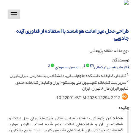
Toggle
vigation
طراحی مدل میز امانت هوشمند با استفاده از فناوری آینه
جادویی
نوع مقاله : مقاله پژوهشی
نویسندگان
2
1
فائزه ابراهیمی ترکمانی
محسن محمودی
1
کتابدار، کتابخانه دانشکده علوم انسانی، دانشگاه تربیت مدرس، تهران، ایران
2
سرپرست کتابخانه کمیسیون ملی یونسکو- ایران و کتابدار کتابخانه جندی
شاپور(ایران مال)، تهران، ایران
10.22091/STIM.2026.12294.2212
چکیده
هدف:
این پژوهش با هدف طراحی مدلی هوشمند برای میز امانت و
فعالیت‌های آن و فرایندهای امانت انجام شده‌ است. علاوه‌بر موارد
گفته‌شده، خودکارسازی فرایندهای تشخیص کاربر، امانت منبع به کاربر،