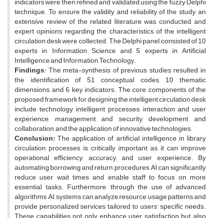
indicators were then refined and validated using the fuzzy Delphi
technique. To ensure the validity and reliability of the study, an
extensive review of the related literature was conducted, and
expert opinions regarding the characteristics of the intelligent
circulation desk were collected. The Delphi panel consisted of 10
experts in Information Science and 5 experts in Artificial
Intelligence and Information Technology.
Findings
: The meta-synthesis of previous studies resulted in
the identification of 51 conceptual codes, 10 thematic
dimensions, and 6 key indicators. The core components of the
proposed framework for designing the intelligent circulation desk
include technology, intelligent processes, interaction and user
experience, management and security, development and
collaboration, and the application of innovative technologies.
Conclusion:
The application of artificial intelligence in library
circulation processes is critically important, as it can improve
operational efficiency, accuracy, and user experience. By
automating borrowing and return procedures, AI can significantly
reduce user wait times and enable staff to focus on more
essential tasks. Furthermore, through the use of advanced
algorithms, AI systems can analyze resource usage patterns and
provide personalized services tailored to users’ specific needs.
These capabilities not only enhance user satisfaction but also