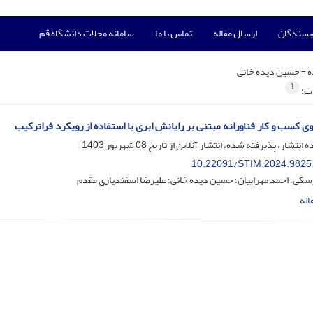
ویسندگان
ارسال مقاله
تماس با ما
سامانه مجلات دانشگاه قم
ه =
حسین دیده خانی
1
ات:
ی کسب و کار فناورانه مبتنی بر رایانش ابری با استفاده از رویکرد فراترکیب
ه انتشار، پذیرفته شده، انتشار آنلاین از تاریخ
08 شهریور 1403
10.22091/STIM.2024.9825
کی؛ احمد مهرابیان؛ حسین دیده خانی؛ علیرضا اسفندیاری مقدم
اله