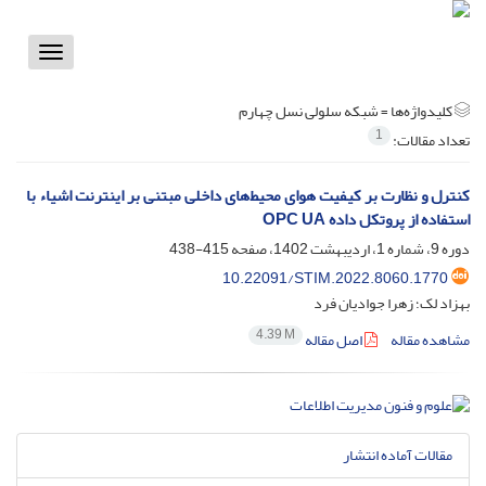
Toggle
vigation
کلیدواژه‌ها =
شبکه سلولی نسل چهارم
1
تعداد مقالات:
کنترل و نظارت بر کیفیت هوای محیط‌های داخلی مبتنی بر اینترنت اشیاء با
استفاده از پروتکل داده OPC UA
دوره 9، شماره 1، اردیبهشت 1402، صفحه
415-438
10.22091/STIM.2022.8060.1770
بهزاد لک؛ زهرا جوادیان فرد
4.39 M
مشاهده مقاله
اصل مقاله
مقالات آماده انتشار