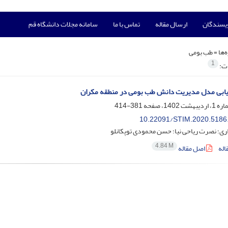
ویسندگان
ارسال مقاله
تماس با ما
سامانه مجلات دانشگاه قم
‌ها =
طب بومی
1
ات:
رزیابی مدل مدیریت دانش طب بومی در منطقه مکران
381-414
10.22091/STIM.2020.5186
ری؛ نصرت ریاحی نیا؛ حسن محمودی توپکانلو
4.84 M
اله
اصل مقاله