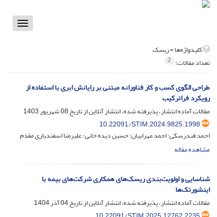
Toggle
vigation
کلیدواژه‌ها =
ریسک
2
تعداد مقالات:
طراحی الگوی کسب و کار فناورانه مبتنی بر رایانش ابری با استفاده از
رویکرد فراترکیب
مقالات آماده انتشار، پذیرفته شده، انتشار آنلاین از تاریخ
08 شهریور 1403
10.22091/STIM.2024.9825.1998
احمد فندرسکی؛ احمد مهرابیان؛ حسین دیده خانی؛ علیرضا اسفندیاری مقدم
مشاهده مقاله
شناسایی و اولویت‌بندی ریسک‌های همکاری شرکت‌های بیمه با
اینشورتک‌ها
مقالات آماده انتشار، پذیرفته شده، انتشار آنلاین از تاریخ
04 آذر 1404
10.22091/STIM.2025.12762.2235