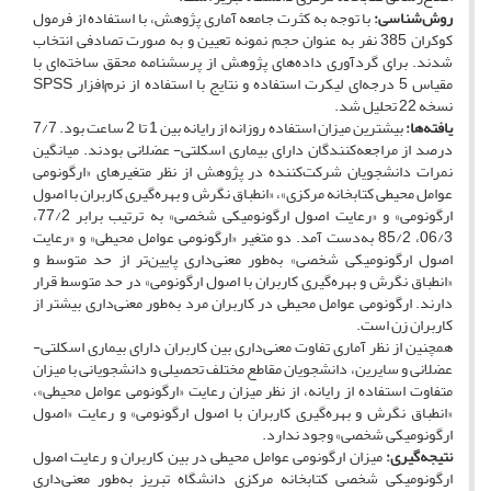
روش‌شناسی:
با توجه به کثرت جامعه آماری پژوهش، با استفاده از فرمول
کوکران 385 نفر به عنوان حجم نمونه تعیین و به‌ صورت تصادفی انتخاب
شدند. برای گردآوری داده‌های پژوهش از پرسشنامه محقق ساخته‌ای با
مقیاس 5 درجه‌ای لیکرت استفاده و نتایج با استفاده از نرم‌افزار SPSS
نسخه 22 تحلیل شد.
یافته‌ها:
بیشترین میزان استفاده روزانه از رایانه بین 1 تا 2 ساعت بود. 7/7
درصد از مراجعه‌کنندگان دارای بیماری اسکلتی- عضلانی بودند. میانگین
نمرات دانشجویان شرکت‌کننده در پژوهش از نظر متغیرهای «ارگونومی
عوامل محیطی کتابخانه مرکزی»، «انطباق نگرش و بهره‌گیری کاربران با اصول
ارگونومی» و «رعایت اصول ارگونومیکی شخصی» به ترتیب برابر 77/2،
06/3، 85/2 به‌دست آمد. دو متغیر «ارگونومی عوامل محیطی» و «رعایت
اصول ارگونومیکی شخصی» به‌طور معنی‌داری پایین‌تر از حد متوسط و
«انطباق نگرش و بهره‌گیری کاربران با اصول ارگونومی» در حد متوسط قرار
دارند. ارگونومی عوامل محیطی در کاربران مرد به‌طور معنی‌داری بیشتر از
کاربران زن است.
همچنین از نظر آماری تفاوت معنی‌داری بین کاربران دارای بیماری اسکلتی-
عضلانی و سایرین، دانشجویان مقاطع مختلف تحصیلی و دانشجویانی با میزان
متفاوت استفاده از رایانه، از نظر میزان رعایت «ارگونومی عوامل محیطی»،
«انطباق نگرش و بهره‌گیری کاربران با اصول ارگونومی» و رعایت «اصول
ارگونومیکی شخصی» وجود ندارد.
نتیجه‌گیری:
میزان ارگونومی عوامل محیطی در بین کاربران و رعایت اصول
ارگونومیکی شخصی کتابخانه مرکزی دانشگاه تبریز به‌طور معنی‌داری