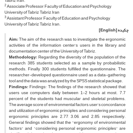
Tabriz, Iran.
2
Associate Professor, Faculty of Education and Psychology,
University of Tabriz, Tabriz, Iran
3
Assistant Professor, Faculty of Education and Psychology,
University of Tabriz, Tabriz, Iran.
چکیده
[English]
Aim
:
The aim of the research was to investigate the ergonomic
activities of the information center’s users in the library and
documentation center of the University of Tabriz.
Methodology:
Regarding the diversity of the population of the
research, 385 students selected as a sample by probabilistic
methods. Finally, 300 students fulfilled the questionnaire. The
researcher-developed questionnaire used as a data-gathering
tool and the data was analyzed by the SPSS statistical package.
Findings:
Findings: The findings of the research showed that
users use computers daily between 1-2 hours at most. 7.7
percent of the students had muscular and skeletal problems.
The average score of environmental factors, user’s concordance
and utilization of ergonomic principles, and considering personal
ergonomic principles are 2.77, 3.06, and 2.85, respectively.
General findings showed that the "ergonomy of environmental
factors" and "considering personal ergonomic principles" are