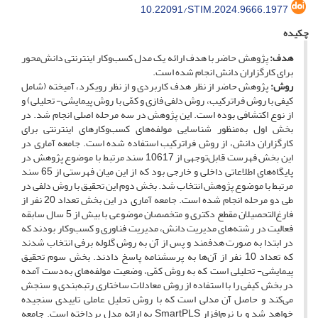
10.22091/STIM.2024.9666.1977
چکیده
هدف:
پژوهش حاضر با هدف ارائه یک مدل کسب‌وکار اینترنتی دانش‌‌محور
برای کارگزاران دانش انجام شده است.
روش:
پژوهش حاضر از نظر هدف کاربردی و از نظر رویکرد، آمیخته (شامل
کیفی با روش فراترکیب، روش دلفی فازی و کمّی با روش پیمایشی- تحلیلی) و
از نوع اکتشافی بوده است. این پژوهش در سه مرحله اصلی انجام شد. در
بخش اول به‌‌منظور شناسایی مولفه‌‌های کسب‌وکارهای اینترنتی برای
کارگزاران دانش، از روش فراترکیب استفاده شده است. جامعه آماری در
این بخش فهرست قابل‌توجهی از 10617 سند مرتبط با موضوع پژوهش در
پایگاه‌‌های اطلاعاتی داخلی و خارجی بود که از این میان فهرستی از 65 سند
مرتبط با موضوع پژوهش انتخاب شد. بخش دوم این تحقیق با روش دلفی در
طی دو مرحله انجام شده است. جامعه آماری در این بخش تعداد 20 نفر از
فارغ‌‌التحصیلان مقطع دکتری و متخصصان موضوعی با بیش از 5 سال سابقه
فعالیت در رشته‌‌های مدیریت دانش، مدیریت فناوری و کسب‌وکار بودند که
در ابتدا به صورت هدفمند و پس از آن به روش گلوله برفی انتخاب شدند
که تعداد 10 نفر از آن‌‌ها به پرسشنامه پاسخ دادند. بخش سوم تحقیق
پیمایشی- تحلیلی است که به روش کمّی، وضعیت مولفه‌های به‌دست ‌آمده
در بخش کیفی را با استفاده از روش معادلات ساختاری رتبه‌بندی و سنجش
می‌کند و حاصل آن مدلی است که با روش تحلیل عاملی تاییدی سنجیده
خواهد شد و با نرم‌افزار SmartPLS به ارائه مدل پرداخته است. جامعه