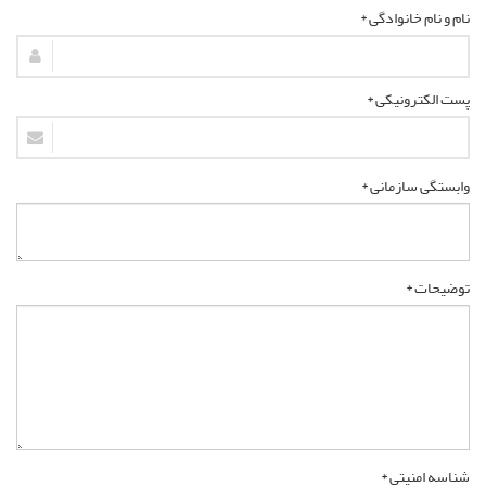
نام و نام خانوادگی *
پست الکترونیکی *
وابستگی سازمانی *
توضیحات *
شناسه امنیتی *