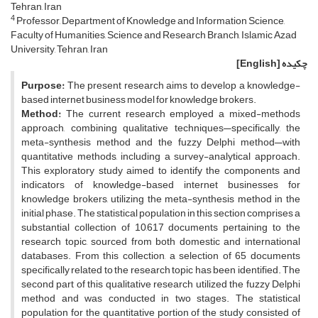
Tehran, Iran
4
Professor, Department of Knowledge and Information Science,
Faculty of Humanities, Science and Research Branch, Islamic Azad
University, Tehran, Iran
چکیده
[English]
Purpose:
The present research aims to develop a knowledge-
based internet business model for knowledge brokers.
Method:
The current research employed a mixed-methods
approach, combining qualitative techniques—specifically, the
meta-synthesis method and the fuzzy Delphi method—with
quantitative methods, including a survey-analytical approach.
This exploratory study aimed to identify the components and
indicators of knowledge-based internet businesses for
knowledge brokers, utilizing the meta-synthesis method in the
initial phase. The statistical population in this section comprises a
substantial collection of 10,617 documents pertaining to the
research topic, sourced from both domestic and international
databases. From this collection, a selection of 65 documents
specifically related to the research topic has been identified. The
second part of this qualitative research utilized the fuzzy Delphi
method and was conducted in two stages. The statistical
population for the quantitative portion of the study consisted of