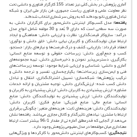
آماری پژوهش در بخش کمّی نیز تعداد 155 کارگزار فناوری و دانشی تحت
نظر معاونت علمی و فناوری ریاست جمهوری، فن بازار ملی ایران و شبکه
تبادل فناوری نانو بوده‌‌اند که به روش سرشماری انتخاب شده‌‌اند.
یافته‌‌ها:
مدل کسب‌وکار اینترنتی دانش‌‌محور برای کارگزاران دانش، به
صورت سه سطحی است که دارای 9 بُعد و 30 مولفه شامل انواع مدل
درآمد؛ سازوکار قیمت‌‌گذاری؛ نظارت و ارزیابی دانش؛ هماهنگی و ایجاد
ارتباط میان تولیدکنندگان و کاربران نهایی دانش؛ خلق دانش و نوآوری؛
انعقاد قرارداد؛ بازاریابی، کشف و درک فرصت‌‌ها و نیازهای بازار؛ جستجو،
کسب و جمع‌‌آوری دانش؛ زیرساخت حقوقی و توسعه منابع انسانی؛
بکارگیری، دسترس‌‌پذیر نمودن و ذخیره‌‌سازی دانش، تهیه مجموعه‌‌های
آماری و دانشی؛ شناسایی و ارزیابی شرایط موجود؛ توسعه زیرساخت‌‌های
فنی و ایمن‌‌سازی زیرساخت‌‌ها؛ یکپارچه‌‌سازی، تفسیر و ترجمه دانش و
ترکیب پژوهش‌‌ها؛ شبکه‌‌سازی؛ تسهیل اشتراک‌‌گذاری، انتقال و تبادل
دانش کسب شده؛ ارزش‌‌گذاری دانش، توجیه مشتریان و ارائه خدمات
مشاوره؛ ارزش پیشنهادی به کاربران دانش؛ ارزش پیشنهادی به کاربران و
تولیدکنندگان دانش؛ ارزش پیشنهادی به تولیدکنندگان دانش؛ منابع
انسانی؛ منابع مالی؛ منابع فیزیکی؛ منابع فکری؛ کاربران دانش؛
تولیدکنندگان دانش؛ هزینه‌‌های ثابت؛ هزینه‌‌های متغیر؛ چگونگی برقراری
ارتباط با مشتری؛ نهادهای تاثیرگذار و کانال مجازی می‌‌باشد. یافته‌‌ها نشان
می‌‌دهد از آنجایی که قدرمطلق آماره تی از مقدار 96/1 بیشتر است، ارتباط
معناداری میان مولفه‌‌ها در مدل مفهومی پژوهش وجود دارد.
نتیجه‌‌گیری:
کسب‌وکارهای اینترنتی دانش‌‌محور با کارکردها و ویژگی‌‌هایی