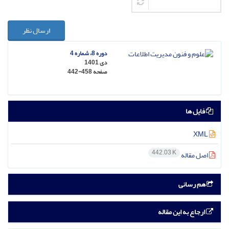
ارسال نظر
دوره 8، شماره 4
دی 1401
صفحه
442-458
فایل ها
XML
442.03 K
اصل مقاله
هم رسانی
ارجاع به این مقاله