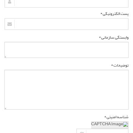
پست الکترونیکی *
وابستگی سازمانی *
توضیحات *
شناسه امنیتی *