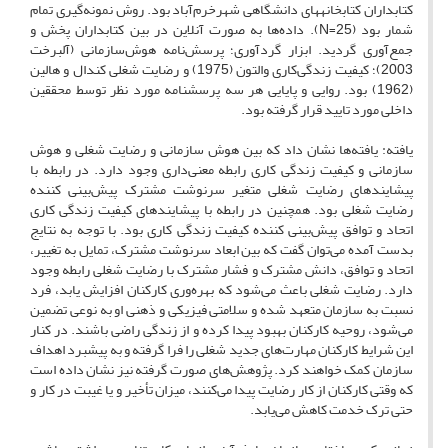
کتابداران کتابخانه‎های دانشگاهی شهرخرم‌آباد بود. روش نمونه‌گیری تمام
شمار بود (N=25). داده‌ها به صورت آنلاین در بین کتابداران پخش و
جمع‌آوری گردید. ابزار گردآوری؛ پرسش‌نامه هوش‌سازمانی (آلبرخت
2003)؛ کیفیت زندگی‌کاری والتون (1975) و رضایت شغلی کندال و هالین
(1962) بود. روایی و پایایی هر سه پرسشنامه مورد نظر توسط محققین
داخلی مورد تایید قرار گرفته بود.
یافته: یافته‌ها نشان داد که بین هوش سازمانی و رضایت شغلی و هوش
سازمانی و کیفیت زندگی کاری رابطه معنی‌داری وجود دارد. در رابطه با
پیشایندهای رضایت شغلی متغیر سرنوشت مشترک پیش‌بینی کننده
رضایت شغلی بود. همچنین در رابطه با پیشایندهای کیفیت زندگی کاری
اتحاد و توافق پیش‌بینی کننده کیفیت زندگی کاری بود. با توجه به نتایج
بدست آمده می‌توان گفت که بین ابعاد سرنوشت مشترک، تمایل به تغییر،
اتحاد و توافق، دانش مشترک و فشار مشترک با رضایت شغلی رابطه وجود
دارد. رضایت شغلی باعث می‌شود که بهره‌وری کارکنان افزایش یابد، فرد
نسبت به سازمان متعهد شده و سلامتی فیزیکی و ذهنی او به نوعی تضمین
می‌شود، روحیه کارکنان بهبود پیدا کرده و از زندگی راضی باشند. در کنار
این شرایط کارکنان مهارت‌های جدید شغلی را فرا گرفته و به پیشبرد اهداف
سازمان کمک خواهند کرد. پژوهش‌های صورت گرفته نیز نشان داده است
که وقتی کارکنان از کار رضایت پیدا می‌کنند، میزان تأخیر و یا غیبت در کار و
حتی ترک خدمت کاهش می‌یابد.