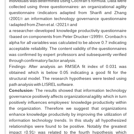
individuals was determined using Cochran's formula. Data were
collected using three questionnaires: an organizational agility
questionnaire (indicators adapted from Sharifi and Zhang
(2001)), an information technology governance questionnaire
(adapted from Zhen et al. (2021)), and
a researcher-developed knowledge productivity questionnaire
(based on components from Peter Drucker (1999)). Cronbach's
alpha for all variables was calculated to be above 0.7, indicating
acceptable reliability. The content validity of the questionnaires
was confirmed by expert professors and subsequently verified
through confirmatory factor analysis.
Findings: After analysis, an RMSEA fit index of 0.031 was
obtained, which is below 0.05, indicating a good fit for the
structural model. The research hypotheses were tested using
path analysis with LISREL software.
Conclusion
: The results showed that information technology
governance positively affects organizational agility, which in turn
positively influences employees' knowledge productivity within
the organization. Therefore, we suggest that organizations
enhance knowledge productivity by improving the utilization of
information technology trends. In this study, all hypothesized
relationships were found to be positive. Notably, the greatest
impact (0.91) was related to the fourth hypothesis, which