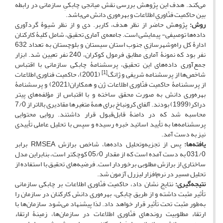
می‌کند. هدف این پژوهش بررسی نقش میانجی چابکیِ سازمانی در رابطه
بین حاکمیت فنّاوریِ اطلاعات و بهره‌وری دانش می‌باشد.
روش:
پژوهش حاضر از نظر هدف، کاربر. دی و از نظر شیوۀ گردآوری
داده‌‌ها توصیفی- پیمایشی است. جامعه‌‌ی آماری تحقیق، شامل کلیۀ کارکنان
ادارۀ کل راه‌وشهرسازیِ جنوب استان سیستان و بلوچستان به تعداد 632
نفر بود که نمونۀ آماری مطابق فرمول کوکران، 240 نفر تعیین شد. ابزار
جمع‌آوری داده‌‌های این تحقیق، پرسشنامۀ چابکی سازمانی با اقتباس
[1]
شاخص‌ها از پرسشنامه شریفی و ژانگ
(2001)، حاکمیت فناوری اطلاعات
از پرسشنامۀ حاکمیت فنّاوری اطلاعات ژن و همکاران(2021) و پرسشنامۀ
بهره‌وری دانش به صورت محقق ساخته و با اقتباس از مؤلفه‌های پیتر
دراکر(1999) بودند. آلفای کرونباخ برای همۀ متغیرها مقادیری بالاتر از 7/0
محاسبه شد که در دامنۀ قابل‌قبول قرار داشتند. روایی محتوایی
پرسشنامه‌ها به تأیید اساتید خبره رسیده و سپس با تحلیل عاملی تأییدی
نیز به دست آمد.
یافته‌ها:
پس از تجزیه‌وتحلیل داده‌ها، شاخص برازش RMSEA برابر
031/0 به ‌دست آمده است که از مقدار 05/0 کوچکتر است، بنابراین مدل
ساختاری از برازش مطلوبی برخوردار است. فرضیه‌‌های تحقیق با استفاده از
تحلیل مسیر در نرم‌افزار لیزرل آزمون شد.
نتیجه‌گیری:
نتایج نشان داد، حاکمیت فنّاوری اطلاعات بر چابکیِ سازمانی
تأثیر مثبت داشته و از طریق چابکی، بهره‌وری دانش کارکنان در سازمان را
به‌طور مثبت تحت تأثیر قرار خواهد داد. لذا پیشنهاد می‌شود سازمان‌ها با
ارتقاء مطلوبیت روندهای فنّاوری اطلاعات در سازمان‌ها، زمینۀ‌ ارتقاء