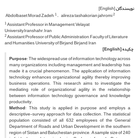
نویسندگان
[English]
1
2
Abdolbaset Morad Zadeh,
alireza tashakorian jahromi
1
Assistant Professor in Management, Velayat
University,Iranshahr.Iran
2
Assistant Professor of Public Administration, Faculty of Literature
and Humanities, University of Birjand, Birjand, Iran
چکیده
[English]
Purpose
: The widespread use of information technology across
many organizations, including management and leadership, has
made it a crucial phenomenon. The application of information
technology enhances organizational agility, thereby improving
business operations. This research aims to investigate the
mediating role of organizational agility in the relationship
between information technology governance and knowledge
productivity.
Method
: This study is applied in purpose and employs a
descriptive-survey approach for data collection. The statistical
population consisted of all 632 employees of the General
Department of Roads and Urban Development in the southern
region of Sistan and Baluchestan province. A sample size of 240