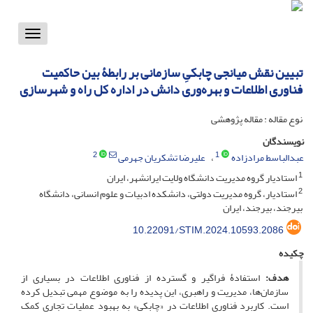
Toggle
vigation
تبیین نقش میانجی چابکیِ سازمانی بر رابطۀ بین حاکمیت
فناوری اطلاعات و بهره‌وری دانش در اداره کل راه و شهرسازی
نوع مقاله : مقاله پژوهشی
نویسندگان
2
1
عبدالباسط مرادزاده
علیرضا تشکریان جهرمی
1
استادیار گروه مدیریت دانشگاه ولایت ایرانشهر، ایران
2
استادیار، گروه مدیریت دولتی، دانشکده ادبیات و علوم انسانی، دانشگاه
بیرجند، بیرجند، ایران
10.22091/STIM.2024.10593.2086
چکیده
هدف:
استفادۀ فراگیر و گسترده از فناوری اطلاعات در بسیاری از
سازمان‌ها، مدیریت و راهبری، این پدیده را به موضوع مهمی تبدیل کرده
است. کاربرد فناوری اطلاعات در «چابکی» به بهبود عملیات تجاری کمک