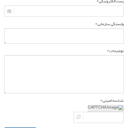
پست الکترونیکی *
وابستگی سازمانی *
توضیحات *
شناسه امنیتی *