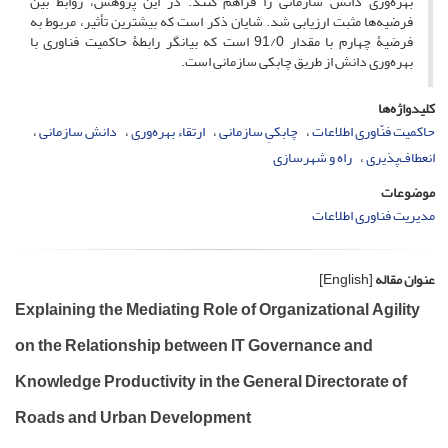
بهره‌وری دانش سازمانی را فراهم کنند. در این پژوهش، روابط بین
فرضیه‌ها مثبت ارزیابی شد. شایان‌ ذکر است که بیشترین تأثیر، مربوط به
فرضیۀ چهارم با مقدار 91/0 است که بیانگر رابطۀ حاکمیت فناوری با
بهره‌وری دانش از طریق چابکی سازمانی است.
کلیدواژه‌ها
حاکمیت فنّاوری اطلاعات
چابکیِ سازمانی
ارتقاء بهره‌وری
دانش سازمانی
انعطاف‌پذیری
راه و شهرسازی
موضوعات
مدیریت فناوری اطلاعات
عنوان مقاله
[English]
Explaining the Mediating Role of Organizational Agility
on the Relationship between IT Governance and
Knowledge Productivity in the General Directorate of
Roads and Urban Development