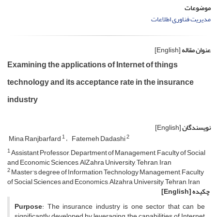
موضوعات
مدیریت فناوری اطلاعات
عنوان مقاله
[English]
Examining the applications of Internet of things
technology and its acceptance rate in the insurance
industry
نویسندگان
[English]
1
2
Mina Ranjbarfard
Fatemeh Dadashi
1
Assistant Professor, Department of Management, Faculty of Social
and Economic Sciences, AlZahra University, Tehran, Iran
2
Master's degree of Information Technology Management, Faculty
of Social Sciences and Economics, Alzahra University, Tehran, Iran
چکیده
[English]
Purpose
: The insurance industry is one sector that can be
significantly developed by leveraging the capabilities of Internet