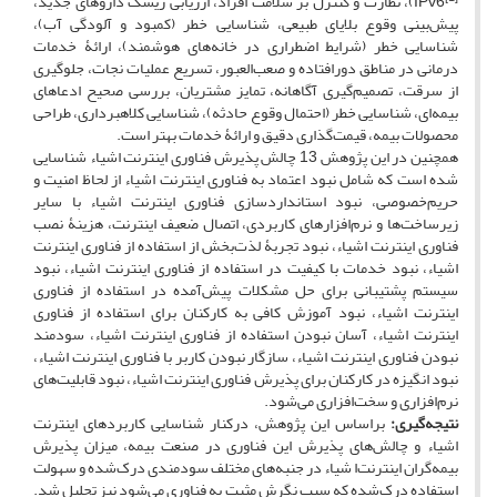
IPv6
)، نظارت و کنترل بر سلامت افراد، ارزیابی ریسک داروهای جدید،
پیش‌بینی وقوع بلایای طبیعی، شناسایی خطر (کمبود و آلودگی آب)،
شناسایی خطر (شرایط اضطراری در خانه‌های هوشمند)، ارائۀ خدمات
درمانی در مناطق دورافتاده و صعب‌العبور، تسریع عملیات نجات، جلوگیری
از سرقت، تصمیم‌گیری آگاهانه، تمایز مشتریان، بررسی صحیح ادعاهای
بیمه‌ای، شناسایی خطر (احتمال وقوع حادثه)، شناسایی کلاهبرداری، طراحی
محصولات بیمه، قیمت‌گذاری دقیق و ارائۀ خدمات بهتر است.
همچنین در این پژوهش 13 چالش پذیرش فناوری اینترنت ‌اشیاء شناسایی
شده ‌است که شامل نبود اعتماد به فناوری اینترنت ‌اشیاء از لحاظ امنیت و
حریم‌خصوصی، نبود استانداردسازی فناوری اینترنت ‌اشیاء با سایر
زیرساخت‌ها و نرم‌افزارهای کاربردی، اتصال ضعیف اینترنت، هزینۀ نصب
فناوری اینترنت ‌اشیاء، نبود تجربۀ لذت‌بخش از استفاده از فناوری اینترنت
‌اشیاء، نبود خدمات با کیفیت در استفاده از فناوری اینترنت ‌اشیاء، نبود
سیستم پشتیبانی برای حل مشکلات پیش‌آمده در استفاده از فناوری
اینترنت ‌اشیاء، نبود آموزش کافی به کارکنان برای استفاده از فناوری
اینترنت ‌اشیاء، آسان نبودن استفاده از فناوری اینترنت ‌اشیاء، سودمند
نبودن فناوری اینترنت‌ اشیاء، سازگار نبودن کاربر با فناوری اینترنت ‌اشیاء،
نبود انگیزه در کارکنان برای پذیرش فناوری اینترنت ‌اشیاء، نبود قابلیت‌های
نرم‌افزاری و سخت‌افزاری می‌شود.
نتیجه‌گیری:
براساس این پژوهش، درکنار شناسایی کاربردهای اینترنت
‌اشیاء و چالش‌های پذیرش این فناوری در صنعت بیمه، میزان پذیرش
بیمه‌گران اینترنت‌ا شیاء در جنبه‌های مختلف سودمندی درک‌شده و سهولت
استفاده درک‌شده که سبب نگرش مثبت به فناوری می‌شود نیز تحلیل شد.