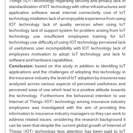
Things (IOT) technology regarding security and privacy, lack of
standardization of IOT technology with other infrastructures and
application software, weak internet connectivity, cost of IoT
technology intallation, lack of an enjoyable experience from using
IOT technology, lack of quality services when using IoT
technology, lack of support system for problem arising from IoT
technology use, insufficient employees training for IoT
technology use, difficulty of using IOT technology, perceived lack
of usefulness, user incompatibility with IOT technology, lack of
employees motivation to adopt IoT technology, and lack fo
software and hardware capabilities.
Conclusion:
based on this study, in addition to identifing IoT
applications and the challenges of adopting this technology in
the insurance industry, the level of IoT adoption by insureres was
analyzed across various aspects of perceived usefulness and
perceived ease of use, which lead to a positive attitude towards
the technology. Furthermore, the behavioral intention to use
Internet of Things (IOT) technology among insurance industry
employees was investigated, with the aim of providing this
information to insurance industry managers so they can work to
address related issues. onsidering the research background, it
can be seen that despite the current global growth of Internet of
Things (IOT) technology, less attention has been paid to IoT