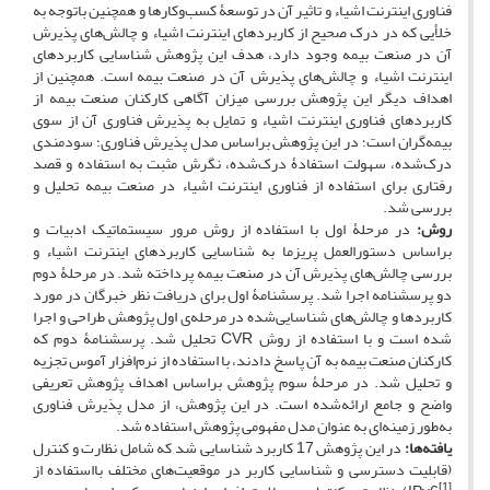
فناوری اینترنت ‌اشیاء و تاثیر آن در توسعۀ کسب‌وکارها و همچنین باتوجه ‌به
خلأیی که در درک صحیح از کاربردهای اینترنت ‌اشیاء و چالش‌های پذیرش
آن در صنعت بیمه وجود دارد، هدف این پژوهش شناسایی کاربردهای
اینترنت ‌اشیاء و چالش‌های پذیرش آن در صنعت بیمه است. همچنین از
اهداف دیگر این پژوهش بررسی میزان آگاهی کارکنان صنعت بیمه از
کاربردهای فناوری اینترنت ‌اشیاء و تمایل به پذیرش فناوری آن از سوی
بیمه‌گران است؛ در این پژوهش براساس مدل پذیرش فناوری؛ سودمندی
درک‌شده، سهولت استفادۀ درک‌شده، نگرش مثبت به استفاده و قصد
رفتاری برای استفاده از فناوری اینترنت‌ اشیاء در صنعت بیمه تحلیل و
بررسی شد.
روش‌:
در مرحلۀ اول با استفاده از روش مرور سیستماتیک ادبیات و
براساس دستورالعمل پریزما به شناسایی کاربردهای اینترنت ‌اشیاء و
بررسی چالش‌های پذیرش آن در صنعت بیمه پرداخته ‌شد. در مرحلۀ دوم
دو پرسشنامه اجرا شد. پرسشنامۀ اول برای دریافت نظر خبرگان در مورد
کاربردها و چالش‌های شناسایی‌شده در مرحله‌ی اول پژوهش طراحی و اجرا
شده ‌است و با استفاده از روش CVR تحلیل شد. پرسشنامۀ دوم که
کارکنان صنعت بیمه به آن پاسخ دادند، با استفاده از نرم‌افزار آموس تجزیه
‌و تحلیل شد. در مرحلۀ سوم پژوهش براساس اهداف پژوهش تعریفی
واضح و جامع ارائه‌شده ‌است. در این پژوهش، از مدل پذیرش فناوری
به‌طور زمینه‌ای به‌ عنوان مدل مفهومی پژوهش استفاده شد.
یافته‌ها:
در این پژوهش 17 کاربرد شناسایی شد که شامل نظارت و کنترل
(قابلیت دسترسی و شناسایی کاربر در موقعیت‌‌های مختلف بااستفاده از
[1]