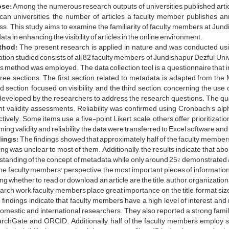
ose:
Among the numerous research outputs of universities, published arti
an universities, the number of articles a faculty member publishes ann
s. This study aims to examine the familiarity of faculty members at Jundi
ta in enhancing the visibility of articles in the online environment.
hod:
The present research is applied in nature and was conducted us
tion studied consists of all 82 faculty members of Jundishapur Dezful Unive
 method was employed. The data collection tool is a questionnaire that
hree sections. The first section, related to metadata, is adapted from th
 section, focused on visibility, and the third section, concerning the u
eveloped by the researchers to address the research questions. The que
t validity assessments. Reliability was confirmed using Cronbach's alpha
tively. Some items use a five-point Likert scale; others offer prioritizat
ming validity and reliability, the data were transferred to Excel software and
ings:
The findings showed that approximately half of the faculty member
g was unclear to most of them. Additionally, the results indicate that ab
tanding of the concept of metadata, while only around 25% demonstrated a re
he faculty members' perspective, the most important pieces of information f
ng whether to read or download an article are the title, author, organizationa
arch work, faculty members place great importance on the title, format, s
e findings indicate that faculty members have a high level of interest and 
omestic and international researchers. They also reported a strong famili
chGate, and ORCID. Additionally, half of the faculty members employ strat