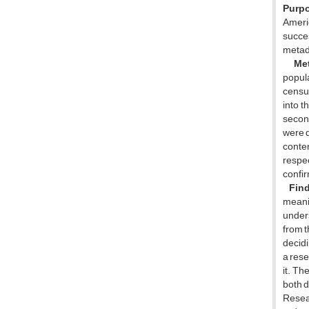
Purp
Americ
succes
metada
Met
popula
census
into t
second
were d
conten
respec
confir
Find
meanin
unders
from t
decidi
a rese
it. Th
both d
Resear