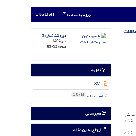
ورود به سامانه
ENGLISH
قالات
دوره 11، شماره 3
مهر 1404
صفحه
83-52
فایل ها
XML
1.87 M
اصل مقاله
هم رسانی
 منتشر
انشگاه
ارجاع به این مقاله
انشگاه