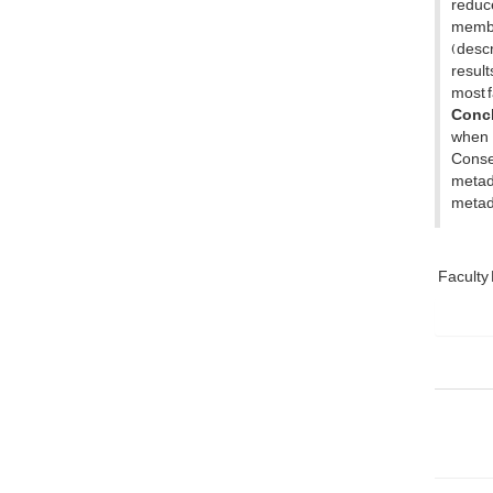
reduce
member
(descr
result
most f
Conc
when 
Conseq
metada
metada
Facult