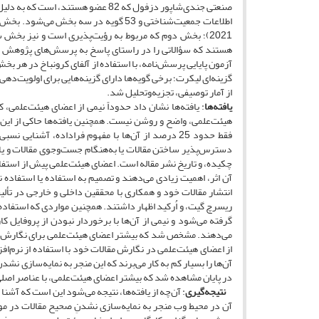
صنعتی جندی‌شاپور دزفول که 82 عضو 
2021)؛ بخش دوم که مربوط به رؤیت‌پذیری است و نیز بخش س
هستند که سؤالاتی را در راستای پاسخ به پرسش‌های پژوهش در
گزینه‌ای لیکرت؛ برخی گویه‌ها دارای گزینه‌هایی برای اولویت‌دهی؛
از آمار توصیفی، تجزیه‌وتحلیل شد.
یافته‌ها
: یافته‌ها نشان داد حدوداً نیمی از اعضای هیئت‌علمی، کل
فقط حدود 25 درصد از آن‌ها با مفهوم فراداده، آشنا
دسترس‌پذیر ساختن مقالات یا به‌هنگام جست‌وجوی مقالات و یا ت
چکیده، و تاریخ نشر مقاله است. اعضای هیئت‌علمی پیش از استفاده
آن اثر، اهمیت زیادی می‌دهند و تصمیم به استفاده یا استفاده 
انتشار مقالات خود و همکاری با محققین داخلی و خارجی در تألیفا
ریسرچ گیت، و اُرکید اظهار داشتند. همچنین مواردی که استفاده و
گرفته می‌شود و نیمی از آن‌ها با برخوردار نبودن از پروفایل 
می‌دهند. مشخص شد که بیشتر اعضای هیئت‌علمی برای نگارش مقالا
از اعضای هیئت‌علمی در نگارش مقالات خود با استفاده از نرم‌افزار
آن‌ها را بسیار کم به‌ کار می‌برند که این منجر به نمایه‌سازی ن
در پایان مشاهده شد که بیشتر اعضای هیئت‌علمی، با عناصر اصلی تول
نتیجه
گیری
: آن‌چه از یافته‌ها، نتیجه می‌شود این است که آشنا
آن در محیط وب منجر به نمایه‌سازی نشدنِ صحیح مقالات در موت