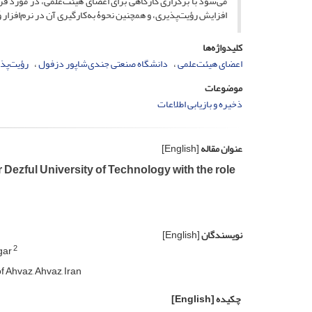
می‌شود با برگزاری کارگاهی برای اعضای هیئت‌علمی، در مورد فراد
افزایش رؤیت‌پذیری، و همچنین نحوۀ به‌کارگیری آن در نرم‌افزار وُ
کلیدواژه‌ها
اعضای هیئت‌علمی
دانشگاه صنعتی جندی‌شاپور دزفول
رؤیت‌پذ
موضوعات
ذخیره و بازیابی اطلاعات
عنوان مقاله
[English]
 Dezful University of Technology with the role
نویسندگان
[English]
2
gar
 Ahvaz, Ahvaz, Iran
چکیده
[English]