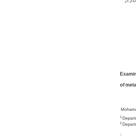
گذار در
Examini
of meta
Mohamm
1
Departm
2
Departm