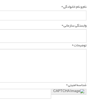
نام و نام خانوادگی *
وابستگی سازمانی *
توضیحات *
شناسه امنیتی *