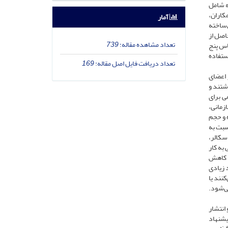
 که شامل
 نخست، که مربوط به فراداده است، برگرفته از پرسش‌نامۀ متادیتا 2020 (کایزر [1]و همکاران،
آمار
‌ساخته
اصل از
تعداد مشاهده مقاله:
739
 براساس مقیاس پنج
استفاده
تعداد دریافت فایل اصل مقاله:
169
ر اعضای
 فراداده نداشتند و
می برای
زمانی،
ه و حجم
سبت به
اسکالر،
به ‌کار
ا کاهش
 زیادی
کنند یا
می‌شود.
 انتشار
یشنهاد