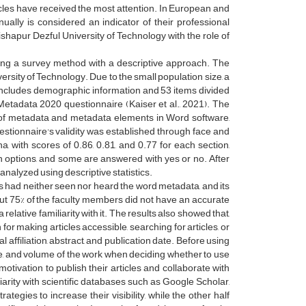
cles have received the most attention. In European and
ually is considered an indicator of their professional
shapur Dezful University of Technology with the role of
ing a survey method with a descriptive approach. The
rsity of Technology. Due to the small population size, a
 includes demographic information and 53 items divided
e Metadata 2020 questionnaire (Kaiser et al., 2021). The
se of metadata and metadata elements in Word software,
stionnaire's validity was established through face and
, with scores of 0.86, 0.81, and 0.77 for each section,
ion options, and some are answered with yes or no. After
 analyzed using descriptive statistics.
s had neither seen nor heard the word metadata, and its
out 75% of the faculty members did not have an accurate
lative familiarity with it. The results also showed that,
or making articles accessible, searching for articles, or
l affiliation, abstract, and publication date. Before using
ize, and volume of the work when deciding whether to use
motivation to publish their articles and collaborate with
arity with scientific databases such as Google Scholar,
egies to increase their visibility, while the other half