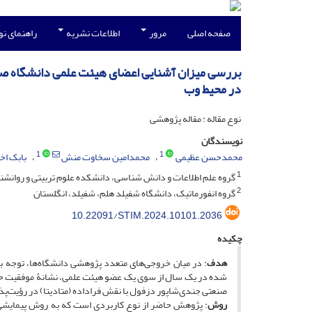
صفحه اصلی
مرور
اطلاعات نشریه
راهنمای ن
بررسی میزان آشنایی اعضای هیئت علمی دانشگاه صنع
در محیط وب
نوع مقاله : مقاله پژوهشی
نویسندگان
1
1
محمدحسن عظیمی
محمدامین سخاوت منش
بابک اخ
1
گروه علم اطلاعات و دانش شناسی، دانشکده علوم تربیتی و روانشناس
2
گروه انفورماتیک، دانشگاه شفیلد هلم، شفیلد، انگلستان
10.22091/STIM.2024.10101.2036
چکیده
هدف
: در میان خروجی‌های متعدد پژوهشی دانشگاه‌ها، توجه ب
شده در یک سال از سوی یک عضو هیئت علمی، نشانۀ موفقیت حرفه‌
صنعتی جندی‌شاپور دزفول با نقش فراداده (متادیتا) در رؤیت‌پ
روش
: پژوهش حاضر از نوع کاربردی است که به روش پیمایشی 