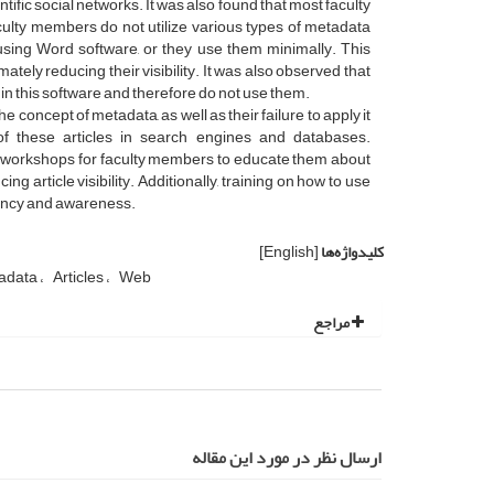
ntific social networks. It was also found that most faculty
aculty members do not utilize various types of metadata
s using Word software, or they use them minimally. This
ately reducing their visibility. It was also observed that
in this software and therefore do not use them.
he concept of metadata, as well as their failure to apply it
 of these articles in search engines and databases.
old workshops for faculty members to educate them about
ing article visibility. Additionally, training on how to use
iency and awareness.
کلیدواژه‌ها
[English]
adata
Articles
Web
مراجع
ارسال نظر در مورد این مقاله