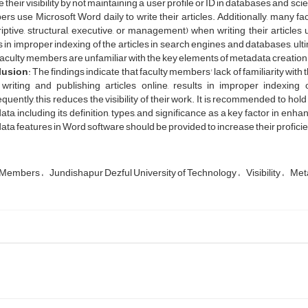
 their visibility by not maintaining a user profile or ID in databases and scie
s use Microsoft Word daily to write their articles. Additionally, many f
iptive, structural, executive, or management) when writing their article
s in improper indexing of the articles in search engines and databases, ultim
aculty members are unfamiliar with the key elements of metadata creation 
lusion
: The findings indicate that faculty members' lack of familiarity with t
writing and publishing articles online, results in improper indexing
uently, this reduces the visibility of their work. It is recommended to h
ta, including its definition, types, and significance as a key factor in enhanc
ta features in Word software should be provided to increase their profic
y Members
Jundishapur Dezful University of Technology
Visibility
Met