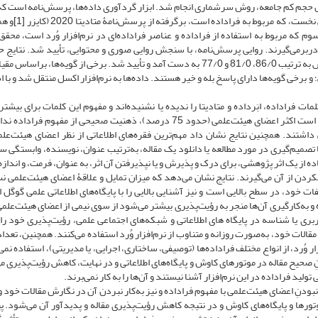
هستند، است که به دلیل حجم کم جامعه، روش سرشماری انجام شد. ابزار گردآوری داده‌ها، پرسش‌نامه است
اطلاعات جمعیت‌شناختی و 53 گویه در سه بخش می‌شود. بخش
وم که مربوط به استفاده از فراداده و عناصر فراداده‌ای در نرم‌افزار وُرد است، محقق
برمی‌گیرند. روایی پرسش‌نامه، با سنجش روایی صوری و محتوایی، تأیید شد. نتایج ح
آزمون پایایی پرسش‌نامه، با استفاده از آلفای کرونباخ در هر بخش به ترتیب 86/0، 81/0 و 77/0 به‌ دست آمد و تأیید شد. برخی از گویه‌ها،
 و برخی گویه‌ها دارای پاسخ بله و خیر هستند. داده‌ها به نرم‌افزار اکسل منتقل شد و با 
مات فراداده، ابَرداده و متادیتا را ندیده یا نشنیده‌اند و مفهوم این کلمات برای بیشت
هیئت‌علمی، واضح و روشن نیست. همچنین یافته‌ها حاکی از این است اکثر اعضای هیئت‌علمی (حدود 75 درصد)، ذهنیت صحیحی از مفهوم
یی نسبی داشتند. همچنین نتایج نشان داد مهم‌ترین فقره‌های اطلاعاتی از نظر اعضای هیئت‌عل
صمیم‌گیری در مورد مطالعه یا دانلود یک مقاله، به‌ترتیب عنوان، نویسنده، وابستگی سا
 از یک اثر پژوهشی، برای درک و پذیرش و یا نپذیرفتن آن اثر، به عنوان، فرمت، و انداز
نکردن از آن می‌گیرند. نتایج نشان می‌دهد که میزان تمایل و علاقۀ اعضای هیئت‌علمی ن
ت خود، در سطح بالایی است و نیز آشنایی بالایی را با پایگاه‌های اطلاعاتی علمی گوگل 
 به‌کارگیری آن‌ها منجر به رؤیت‌پذیری بیشتر می‌شود از سوی نیمی از اعضای هیئت‌علمی 
کاربری یا شناسه در پایگاه های اطلاعاتی و شبکه‌های اجتماعی علمی، رؤیت‌پذیری خود ر
ت خود، به‌صورت روزانه و متناوب از نرم‌افزار وُرد استفاده می‌کنند. همچنین، تعداد
 وُرد، از انواع مختلف فراداده‌ها (توصیفی، ساختاری، اجرایی، یا مدیریتی)، استفاده نمی‌
شدنِ صحیح مقاله در موتورهای کاوش و پایگاه‌های اطلاعاتی و در نهایت، کاهش رؤیت‌پذیری 
ید فراداده در این نرم‌افزار آشنا نیستند و آن‌ها را به ‌کار نمی‌برند.
 نبودنِ اعضای هیئت‌علمی با مفهوم فراداده و نیز به‌کار نبردن آن در نگارش مقالات خود و
ورها و پایگاه‌‌های کاوش و در نتیجه کاهش رؤیت‌پذیری مقاله و پدیدآور آن می‌شود. پ