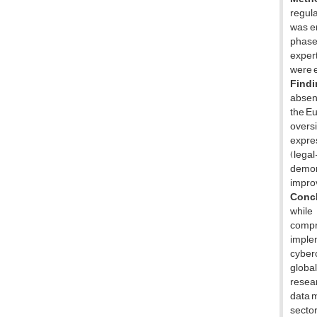
regula
was em
phase
expert
were e
Findi
absenc
the E
oversi
expre
(legal
demons
improv
Conc
while
compr
implem
cyberc
global
resear
data m
sector