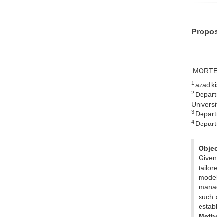
Propos
MORTE
1
azad ki
2
Departm
Universit
3
Departm
4
Departm
Objec
Given
tailor
model 
manage
such 
establ
Meth