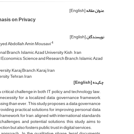
عنوان مقاله
[English]
asis on Privacy
نویسندگان
[English]
4
yed Abdollah Amin Mousavi
 Branch, Islamic Azad University, Kish , Iran
Economics, Science and Research Branch, Islamic Azad
ity, Karaj Branch, Karaj, Iran
sity, Tehran, Iran
چکیده
[English]
critical challenge in both IT policy and technology law.
necessity for a localized data governance framework,
pressing than ever. This study proposes a data governance
viding practical solutions for improving personal data
amework for Iran, aligned with international standards
llenges, and potential solutions, this study aims to
on but also fosters public trust in digital services.
approach. In the qualitative phase, legal documents,