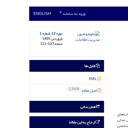
ورود به سامانه
ENGLISH
دوره 12، شماره 1
فروردین 1405
صفحه
111-123
فایل ها
XML
1.54 M
اصل مقاله
هم رسانی
ده‌های
، مدلی
ارجاع به این مقاله
ی شخصی