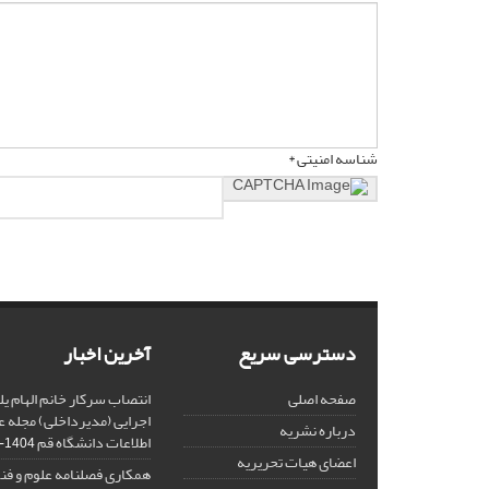
شناسه امنیتی *
دسترسی سریع
آخرین اخبار
صفحه اصلی
انتصاب سرکار خانم الهام یل
اجرایی (مدیرداخلی) مجله ع
درباره نشریه
اطلاعات دانشگاه قم
1404-03-29
اعضای هیات تحریریه
همکاری فصلنامه علوم و فنو