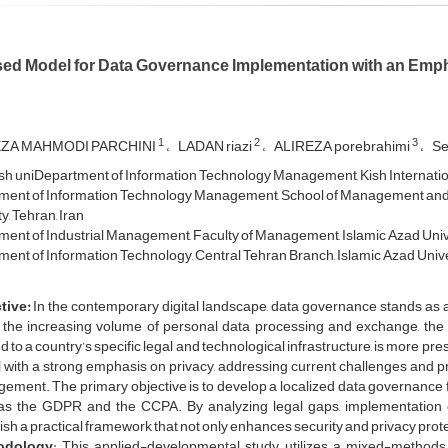
ed Model for Data Governance Implementation with an Emph
1
2
3
ZA MAHMODI PARCHINI
LADAN riazi
ALIREZA porebrahimi
Se
sh uniDepartment of Information Technology Management, Kish International
ent of Information Technology Management, School of Management and 
y, Tehran, Iran
ent of Industrial Management, Faculty of Management, Islamic Azad Univers
ent of Information Technology, Central Tehran Branch, Islamic Azad Univer
tive:
In the contemporary digital landscape, data governance stands as a 
 the increasing volume of personal data processing and exchange, the 
ed to a country’s specific legal and technological infrastructure, is more 
with a strong emphasis on privacy, addressing current challenges and pro
ment. The primary objective is to develop a localized data governance fr
as the GDPR and the CCPA. By analyzing legal gaps, implementation cha
ish a practical framework that not only enhances security and privacy protecti
odology
: This applied-developmental study utilizes a mixed-methods 