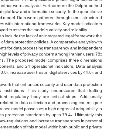
ountries were analyzed. Furthermore, the Delphi method
gital law, and information security. In the quantitative
sed model. Data were gathered through semi-structured
ies with international frameworks. Key model indicators
yed to assess the model’s validity and reliability.
an include the lack of an integrated legal framework, the
of data protection policies. A comparative analysis with
ents for data processing transparency and independent
 high levels of privacy concern among Iranian users; 78%
rms. The proposed model comprises three dimensions
mponents, and 24 operational indicators. Data analysis
%, increase user trust in digital services by 44.6%, and
ework that enhances security and user data protection
y institutions. This study underscores that drafting
t regulatory body are critical steps. Additionally,
related to data collection and processing can mitigate
oposed model possesses a high degree of adaptability to
 protection standards by up to 79.4%. Ultimately, this
new regulations, and increase transparency in personal
mentation of this model within both public and private