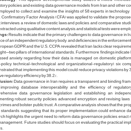
tory policies, and existing data governance models from Iran and other c
ployed to collect and examine the insights of 58 experts in technology, di
, Confirmatory Factor Analysis (CFA) was applied to validate the propo
 interviews, a review of domestic laws and policies, and comparative stud
xtracted using qualitative content analysis, and statistical tests were emplo
ngs:
Results indicate that the primary challenges to data governance in Ir
e of an independent regulatory body, and deficiencies in the enforcement 
uropean GDPR and the U.S. CCPA revealed that Iran lacks clear requirem
ght—two pillars of international standards. Furthermore, findings indicate
ssed anxiety regarding how their data is managed on domestic platfo
-policy, technical-technological, and organizational-regulatory), six co
trated that implementing this model could reduce privacy violations by 30.8
e regulatory efficiency by 38.2%.
lusion:
Data governance in Iran requires a transparent and binding fram
 improving database interoperability and the efficiency of regulator
ehensive data governance legislation and establishing an independen
enting robust security policies, advanced encryption, and revising laws 
rimes and bolster public trust. A comparative analysis shows that the pr
 standards, suggesting that its proper implementation could enhance data
ch highlights the urgent need to reform data governance policies, enact 
anagement. Future studies should focus on evaluating the practical imple
s.