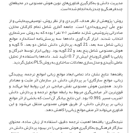
مدیریت دانش و به‌کارگیری فناوری‌های نوین هوش مصنوعی در محیط‌های
چندفرهنگی و چندزبانه انجام شده است.
روش: پژوهش از نظر هدف، کاربردی و از نظر روش، توصیفی–پیمایشی و از
نوع علّی (پس‌رویدادی) است. جامعه آماری شامل تمام کارکنان مخازن
صادراتی پتروشیمی شازند ماهشهر (۷۰ نفر) بوده که به روش سرشماری
انتخاب شدند. ابزار گردآوری داده‌ها سه پرسش‌نامه استاندارد موانع
زبانی شامل سه بعد، 21 گویه، پردازش دانش شامل دو بعد، 5 گویه و
هوش مصنوعی شامل پنج بعد و 22 گویه بود. روایی ابزار توسط خبرگان و
پایایی با آلفای کرونباخ (بیش از 0.7) تأیید شد. داده‌ها با استفاده از تحلیل
عاملی تأییدی و مدل‌سازی معادلات ساختاری به روش PLS تحلیل گردید.
یافته‌ها: نتایج نشان داد تمامی ابعاد موانع زبانی (موانع ترجمه، پیچیدگی
زبانی، موانع سازگاری) بر پردازش دانش در سازمان اثر مثبت و معنادار
دارند. همچنین هوش مصنوعی نقش میانجی در این روابط ایفا می‌کند و
قوی‌ترین اثر میانجی‌گری مربوط به رابطه موانع ترجمه و پردازش دانش
(ضریب مسیر 0.991) بود. این نتایج بیانگر آن است که بخشی از اثر موانع
زبانی بر پردازش دانش، از طریق هوش مصنوعی منتقل می‌شود و این
فناوری می‌تواند اثر منفی موانع زبانی را کاهش دهد.
نتیجه‌گیری: یافته‌ها اهمیت ترجمه دقیق، استفاده از زبان ساده، محتوای
سازگار فرهنگی و به‌کارگیری هوش مصنوعی را در بهبود پردازش دانش در