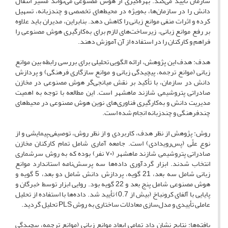
سازمان تأیید می‌کند. بهره‌گیری از هوش مصنوعی می‌تواند مسیر انتقال
دانش را در سازمان‌ها، به‌ویژه در محیط‌های تخصصی و چندزبانه، تسهیل
کرده و اثرات منفی موانع زبانی را کاهش دهد. بنابراین، مدیران باید علاوه
بر رفع موانع زبانی، زیرساخت‌های لازم برای به‌کارگیری هوش مصنوعی را
فراهم و کارکنان را در استفاده از آن آموزش دهند.
هدف: هدف این پژوهش، ارائه الگویی تحلیلی برای بررسی رابطه بین موانع
زبانی (موانع ترجمه، پیچیدگی زبانی و موانع سازگاری فرهنگی) و پردازش
دانش در سازمان، با تأکید بر نقش میانجی‌گر هوش مصنوعی در مخازن
صادراتی پتروشیمی شازند ماهشهر است. این مطالعه با توجه به اهمیت
مدیریت دانش و به‌کارگیری فناوری‌های نوین هوش مصنوعی در محیط‌های
چندفرهنگی و چندزبانه انجام شده است.
روش: پژوهش از نظر هدف، کاربردی و از نظر روش، توصیفی–پیمایشی و از
نوع علّی (پس‌رویدادی) است. جامعه آماری شامل تمام کارکنان مخازن
صادراتی پتروشیمی شازند ماهشهر (۷۰ نفر) بوده که به روش سرشماری
انتخاب شدند. ابزار گردآوری داده‌ها سه پرسش‌نامه استاندارد موانع
زبانی شامل سه بعد، 21 گویه، پردازش دانش شامل دو بعد، 5 گویه و
هوش مصنوعی شامل پنج بعد و 22 گویه بود. روایی ابزار توسط خبرگان و
پایایی با آلفای کرونباخ (بیش از 0.7) تأیید شد. داده‌ها با استفاده از تحلیل
عاملی تأییدی و مدل‌سازی معادلات ساختاری به روش PLS تحلیل گردید.
یافته‌ها: نتایج نشان داد تمامی ابعاد موانع زبانی (موانع ترجمه، پیچیدگی