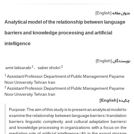
عنوان مقاله
[English]
Analytical model of the relationship between language
barriers and knowledge processing and artificial
intelligence
نویسندگان
[English]
1
2
amir lalisarabi
saber shokri
1
Assistant Professor, Department of Public Management, Payame
Noor University, Tehran, Iran
2
Assistant Professor, Department of Public Management, Payame
Noor University, Tehran, Iran
چکیده
[English]
Purpose: The aim of this study is to present an analytical model to
examine the relationship between language barriers (translation
barriers, linguistic complexity, and cultural adaptation barriers)
and knowledge processing in organizations, with a focus on the
mediating role of artificial intelligence (AI) in the export storage