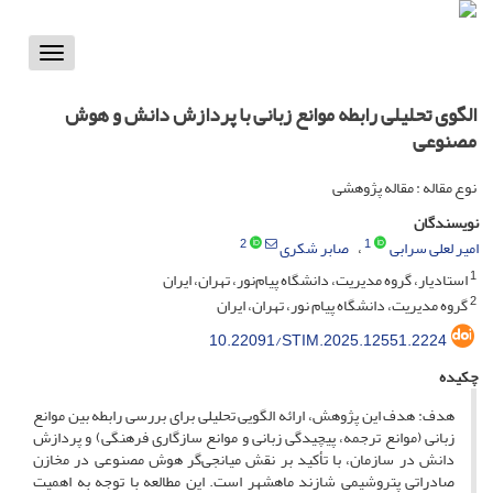
Toggle
vigation
الگوی تحلیلی رابطه موانع زبانی با پردازش دانش و هوش
مصنوعی
نوع مقاله : مقاله پژوهشی
نویسندگان
2
1
امیر لعلی سرابی
صابر شکری
1
استادیار، گروه مدیریت، دانشگاه پیام‌نور، تهران، ایران
2
گروه مدیریت، دانشگاه پیام نور، تهران، ایران
10.22091/STIM.2025.12551.2224
چکیده
هدف: هدف این پژوهش، ارائه الگویی تحلیلی برای بررسی رابطه بین موانع
زبانی (موانع ترجمه، پیچیدگی زبانی و موانع سازگاری فرهنگی) و پردازش
دانش در سازمان، با تأکید بر نقش میانجی‌گر هوش مصنوعی در مخازن
صادراتی پتروشیمی شازند ماهشهر است. این مطالعه با توجه به اهمیت