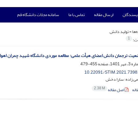
ویسندگان
ارسال مقاله
تماس با ما
سامانه مجلات دانشگاه قم
‌ها =
تولید دانش
1
ات:
یت ترجمان دانش اعضای هیأت علمی: مطالعه موردی دانشگاه شهید چمران اهوا
455-479
10.22091/STIM.2021.7398
می زاده؛ سارا دخش
2.38 M
اله
اصل مقاله