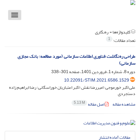
Toggle
vigation
کلیدواژه‌ها =
ره‌‌نگاری
1
تعداد مقالات:
طراحی ره‌‌نگاشت فناوری اطلاعات سازمانی (مورد مطالعه: بانک مجازی
سازمانی)
دوره 8، شماره 1، فروردین 1401، صفحه
301-338
10.22091/STIM.2021.6586.1529
علی اکبر خورموجی؛ امیررضا نقش؛ اکبر اعتباریان خوراسگانی؛ رضا ابراهیم زاده
دستجردی
5.13 M
مشاهده مقاله
اصل مقاله
مقالات آماده انتشار