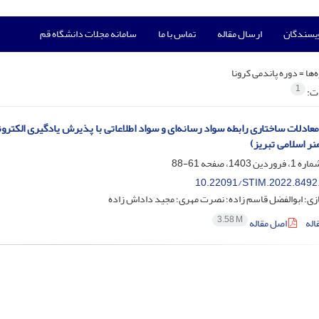
ویسندگان
ارسال مقاله
تماس با ما
سامانه مجلات دانشگاه قم
‌ها =
دوره پاندمی کرونا
1
ات:
نر اسلامی تبریز)
61-88
10.22091/STIM.2022.8492
ی؛ ابوالفضل قاسم زاده؛ نصرت مهری؛ مجید داداش زاده
3.58 M
اله
اصل مقاله