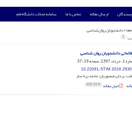
ویسندگان
ارسال مقاله
تماس با ما
سامانه مجلات دانشگاه قم
‌ها =
دانشجویان روان‌شناسی
1
ات:
طلاعاتی دانشجویان روان شناسی
19-37
10.22091/STIM.2018.2930
ت؛ یزدان منصوریان؛ محمد زره ساز
400.65 K
اله
اصل مقاله