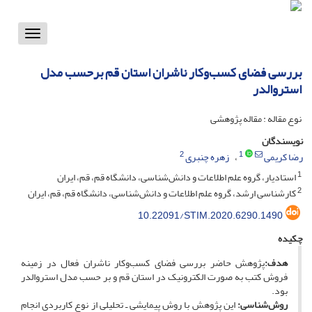
Toggle
vigation
بررسی فضای کسب‌وکار ناشران استان قم برحسب مدل
استروالدر
نوع مقاله : مقاله پژوهشی
نویسندگان
2
1
رضا کریمی
زهره چنبری
1
استادیار، گروه علم اطلاعات و دانش‌شناسی، دانشگاه قم، قم، ایران
2
کارشناسی ارشد، گروه علم اطلاعات و دانش‌شناسی، دانشگاه قم، قم، ایران
10.22091/STIM.2020.6290.1490
چکیده
هدف:
پژوهش حاضر بررسی فضای کسب‌وکار ناشران فعال در زمینه
فروش کتب به صورت الکترونیک در استان قم و بر حسب مدل استروالدر
بود.
روش‌شناسی:
این پژوهش با روش پیمایشی ـ تحلیلی از نوع کاربردی انجام