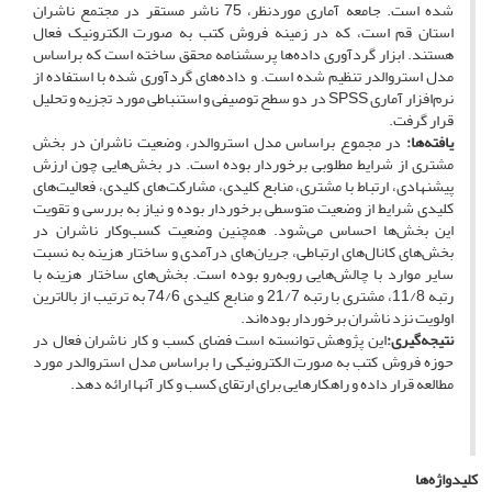
شده است. جامعه آماری موردنظر، 75 ناشر مستقر در مجتمع ناشران
استان قم است، که در زمینه فروش کتب به ‌صورت الکترونیک فعال
هستند. ابزار گردآوری داده‌ها پرسشنامه محقق ساخته است که براساس
مدل استروالدر تنظیم شده است. و داده‌های گردآوری شده با استفاده از
نرم‌افزار آماری SPSS در دو سطح توصیفی و استنباطی مورد تجزیه و تحلیل
قرار گرفت.
یافته‌ها:
در مجموع براساس مدل استروالدر، وضعیت ناشران در بخش
مشتری از شرایط مطلوبی برخوردار بوده است. در بخش‌هایی چون ارزش
پیشنهادی، ارتباط با مشتری، منابع کلیدی، مشارکت‌های کلیدی، فعالیت‌های
کلیدی شرایط از وضعیت متوسطی برخوردار بوده و نیاز به بررسی و تقویت
این بخش‌ها احساس می‌شود. همچنین وضعیت کسب‌وکار ناشران در
بخش‌های کانال‌های ارتباطی، جریان‌های درآمدی و ساختار هزینه به نسبت
سایر موارد با چالش‌هایی روبه‌رو بوده است. بخش‌های ساختار هزینه با
رتبه 11/8، مشتری با رتبه 21/7 و منابع کلیدی 74/6 به ترتیب از بالاترین
اولویت نزد ناشران برخوردار بوده‌اند.
نتیجه‌گیری:
این پژوهش توانسته است فضای کسب و کار ناشران فعال در
حوزه فروش کتب به صورت الکترونیکی را براساس مدل استروالدر مورد
مطالعه قرار داده و راهکارهایی برای ارتقای کسب و کار آنها ارائه دهد.
کلیدواژه‌ها