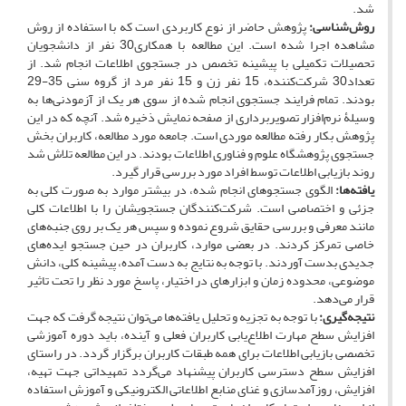
شد.
روش‌شناسی:
پژوهش حاضر از نوع کاربردی است که با استفاده از روش
مشاهده اجرا شده است. این مطالعه با همکاری30 نفر از دانشجویان
تحصیلات تکمیلی با پیشینه تخصص در جستجوی اطلاعات انجام شد. از
تعداد30 شرکت‌کننده، 15 نفر زن و 15 نفر مرد از گروه سنی 35-29
بودند. تمام فرایند جستجوی انجام شده از سوی هر یک از آزمودنی‌ها به
وسیلۀ نرم‌افزار تصویربرداری از صفحه نمایش ذخیره شد. آنچه که در این
پژوهش بکار رفته مطالعه موردی است. جامعه مورد مطالعه، کاربران بخش
جستجوی پژوهشگاه علوم و فناوری اطلاعات بودند. در این مطالعه تلاش شد
روند بازیابی اطلاعات توسط افراد مورد بررسی قرار گیرد.
یافته‌ها:
الگوی جستجوهای انجام شده، در بیشتر موارد به صورت کلی به
جزئی و اختصاصی است. شرکت‌کنندگان جستجویشان را با اطلاعات کلی
مانند معرفی و بررسی حقایق شروع نموده و سپس هر یک بر روی جنبه‌های
خاصی تمرکز کردند. در بعضی موارد، کاربران در حین جستجو ایده‌های
جدیدی بدست آوردند. با توجه به نتایج به دست آمده، پیشینه کلی، دانش
موضوعی، محدوده زمان و ابزارهای در اختیار، پاسخ مورد نظر را تحت تاثیر
قرار می‌دهد.
نتیجه‌گیری:
با توجه به تجزیه و تحلیل یافته‌ها می‌‌توان نتیجه گرفت که جهت
افزایش سطح مهارت اطلاع‌یابی کاربران فعلی و آینده، باید دوره آموزشی
تخصصی بازیابی اطلاعات برای همه طبقات کاربران برگزار گردد. در راستای
افزایش سطح دسترسی کاربران پیشنهاد می‌گردد تمهیداتی جهت تهیه،
افزایش، روزآمدسازی و غنای منابع اطلاعاتی الکترونیکی و آموزش استفاده