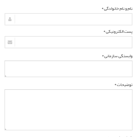
نام و نام خانوادگی *
پست الکترونیکی *
وابستگی سازمانی *
توضیحات *