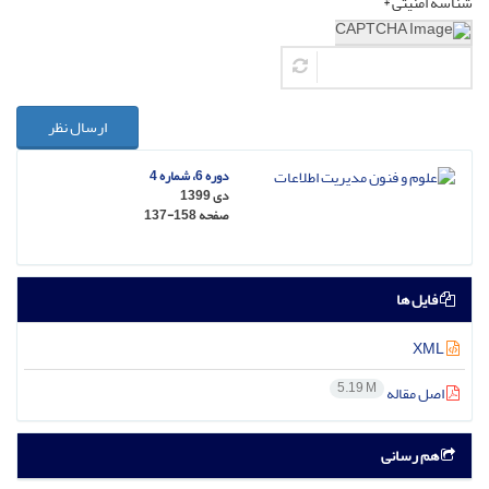
شناسه امنیتی *
ارسال نظر
دوره 6، شماره 4
دی 1399
صفحه
137-158
فایل ها
XML
5.19 M
اصل مقاله
هم رسانی