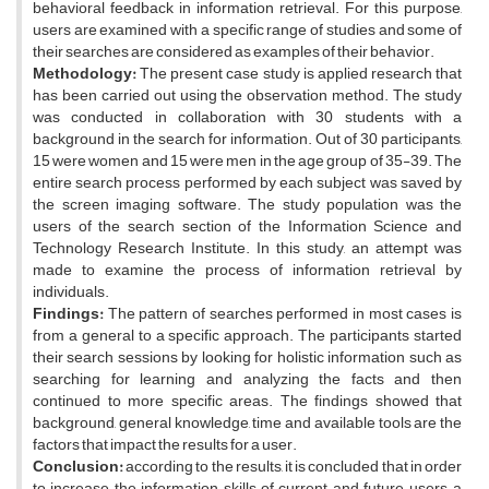
behavioral feedback in information retrieval. For this purpose,
users are examined with a specific range of studies and some of
their searches are considered as examples of their behavior.
Methodology
:
The present case study is applied research that
has been carried out using the observation method. The study
was conducted in collaboration with 30 students with a
background in the search for information. Out of 30 participants,
15 were women and 15 were men in the age group of 35-39. The
entire search process performed by each subject was saved by
the screen imaging software. The study population was the
users of the search section of the Information Science and
Technology Research Institute. In this study, an attempt was
made to examine the process of information retrieval by
individuals.
Findings:
The pattern of searches performed in most cases is
from a general to a specific approach. The participants started
their search sessions by looking for holistic information such as
searching for learning and analyzing the facts and then
continued to more specific areas. The findings showed that
background, general knowledge, time and available tools are the
factors that impact the results for a user.
Conclusion:
according to the results, it is concluded that in order
to increase the information skills of current and future users, a