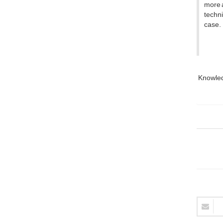
more a
techn
case.
Knowle