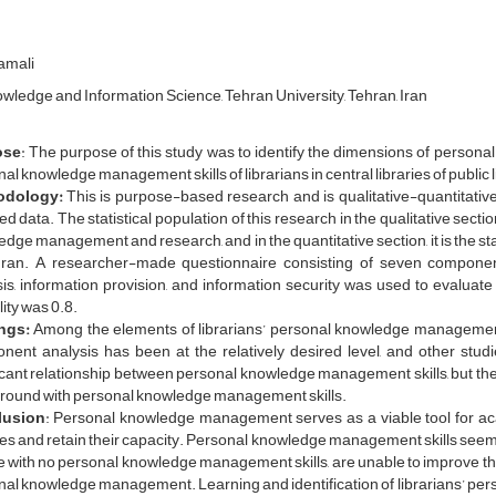
amali
wledge and Information Science, Tehran University, Tehran, Iran
ose
: The purpose of this study was to identify the dimensions of perso
al knowledge management skills of librarians in central libraries of public l
odology:
This is purpose-based research and is qualitative-quantitati
ed data. The statistical population of this research in the qualitative sec
dge management and research, and in the quantitative section, it is the staff
hran. A researcher-made questionnaire consisting of seven components o
sis, information provision, and information security was used to eval
lity was 0.8.
ngs:
Among the elements of librarians’ personal knowledge management in 
nent analysis has been at the relatively desired level, and other stud
icant relationship between personal knowledge management skills, but ther
round with personal knowledge management skills.
lusion
: Personal knowledge management serves as a viable tool for aca
es and retain their capacity. Personal knowledge management skills seem t
 with no personal knowledge management skills, are unable to improve their 
al knowledge management. Learning and identification of librarians’ per