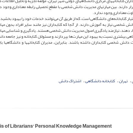
ران کتابخانه‏های مرکزی دانشگاه‏های دولتی شهر تهران، مؤلفه تجزیه و تحلیل اطلاعات 
ر دارند. بین ‏مهارت‏های مدیریت دانش شخصی با مقطع تحصیلی رابطه معناداری وجود دار
وت معناداری وجود ندارد.
ار کتابخانه‌های دانشگاهی است، که از طریق آن می‌توانند خدمات خود را بهبود بخشیده 
دانش شخصی نیاز به آموزش دارند. از آنجا که کتابداران نیز مانند سایر افراد بدون مها
تقاء دهند، نیازمند یادگیری اصول مدیریت دانش شخصی هستند. یادگیری و شناسایی مها
ی بیشتری نسبت به بهبود این مهارت‌ها بپردازند و مسئولان کتابخانه و نیز جامعه دا
انش شخصی کتابداران داشته‌‌ باشند. بنابراین، مدیران کتابخانه‏ها و دانشگاه‏ها بای
تهران
کتابخانه دانشگاهی
اشتراک دانش
is of Librarians’ Personal Knowledge Management