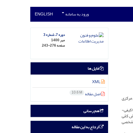
ورود به سامانه
ENGLISH
دوره 7، شماره 3
مهر 1400
صفحه
243-276
فایل ها
XML
10.6 M
اصل مقاله
 مرکزی
(کیفی-
هم رسانی
ش کمّی
ش شخصی
ارجاع به این مقاله