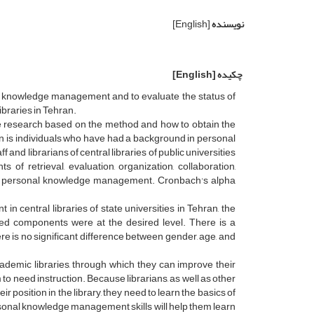
نویسنده
[English]
چکیده
[English]
nal knowledge management and to evaluate the status of
ibraries in Tehran.
ve research based on the method and how to obtain the
tion is individuals who have had a background in personal
 and librarians of central libraries of public universities
f retrieval, evaluation, organization, collaboration,
uate personal knowledge management. Cronbach's alpha
central libraries of state universities in Tehran, the
ied components were at the desired level. There is a
e is no significant difference between gender, age, and
demic libraries, through which they can improve their
o need instruction. Because librarians, as well as other
position in the library, they need to learn the basics of
sonal knowledge management skills will help them learn