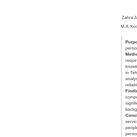
Zahra J
M.A. Kno
Purp
person
Meth
requir
knowle
in Te
analy
reliabi
Findi
compo
signif
backg
Conc
servic
people
person