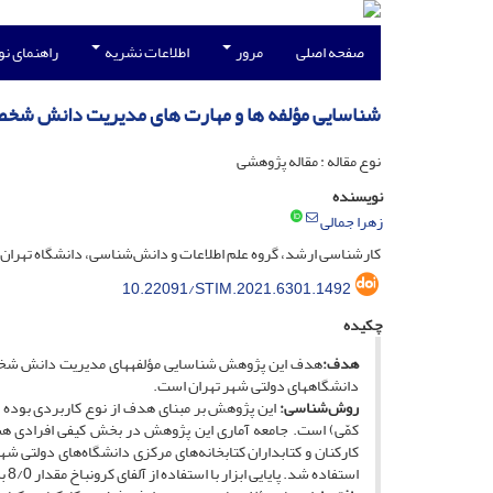
صفحه اصلی
مرور
اطلاعات نشریه
راهنمای ن
شناسایی ‏مؤلفه‏ ها و ‏مهارت‏ های مدیریت دانش شخص
نوع مقاله : مقاله پژوهشی
نویسنده
زهرا جمالی
کارشناسی ارشد، گروه علم اطلاعات و دانش‌شناسی، دانشگاه تهران، ت
10.22091/STIM.2021.6301.1492
چکیده
هدف:
هدف این پژوهش شناسایی ‏مؤلفه‏های مدیریت دانش شخصی
دانشگاه‏های دولتی شهر تهران است.
روش‌شناسی:
این پژوهش بر مبنای هدف از نوع کاربردی بوده 
کمّی) است. جامعه آماری این پژوهش در بخش کیفی افرادی ه
کارکنان و کتابداران کتابخانه‌های مرکزی دانشگاه‌های دولت
استفاده شد. پایایی ابزار با استفاده از آلفای کرونباخ مقدار 8/0 به دست آمد.