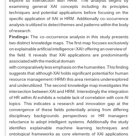
explore its intersection with HRM. The analysis begins by
examining general XAI concepts, including its principles,
techniques, and potential applications, before focusing on the
specific application of XAI in HRM. Additionally, co-occurrence
analysis is utilized to detect themes and patterns within the body
of research.
Findings:
The co-occurrence analysis in this study presents
two distinct knowledge maps. The first map focuses exclusively
on explainable artificial intelligence (XAI), offering an overview of
the field. It reveals that XAI applications are predominantly
associated with the medical domain,
with comparatively less emphasis on the humanities. This finding
suggests that, although XAI holds significant potential for human
resource management (HRM), this area remains underexplored
and underutilized. The second knowledge map investigates the
intersection between XAI and HRM. Interestingly, the integration
of HR within AI exhibits a notable lack of correlation with core AI
topics. This indicates a research and innovation gap at the
convergence of these fields, potentially arising from differing
disciplinary backgrounds, perspectives, or HR managers'
reluctance to adopt intelligent systems. Additionally, the study
identifies explainable machine learning techniques and
ontological frameworks as core elements of XAI applications,