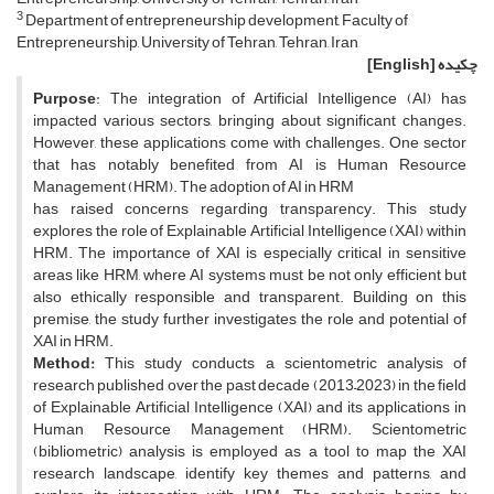
3
Department of entrepreneurship development, Faculty of
Entrepreneurship, University of Tehran, Tehran, Iran
چکیده
[English]
Purpose
: The integration of Artificial Intelligence (AI) has
impacted various sectors, bringing about significant changes.
However, these applications come with challenges. One sector
that has notably benefited from AI is Human Resource
Management (HRM). The adoption of AI in HRM
has raised concerns regarding transparency. This study
explores the role of Explainable Artificial Intelligence (XAI) within
HRM. The importance of XAI is especially critical in sensitive
areas like HRM, where AI systems must be not only efficient but
also ethically responsible and transparent. Building on this
premise, the study further investigates the role and potential of
XAI in HRM.
Method:
This study conducts a scientometric analysis of
research published over the past decade (2013–2023) in the field
of Explainable Artificial Intelligence (XAI) and its applications in
Human Resource Management (HRM). Scientometric
(bibliometric) analysis is employed as a tool to map the XAI
research landscape, identify key themes and patterns, and