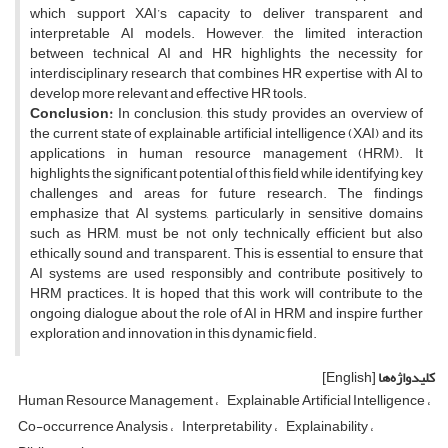
which support XAI’s capacity to deliver transparent and
interpretable AI models. However, the limited interaction
between technical AI and HR highlights the necessity for
interdisciplinary research that combines HR expertise with AI to
develop more relevant and effective HR tools.
Conclusion:
In conclusion, this study provides an overview of
the current state of explainable artificial intelligence (XAI) and its
applications in human resource management (HRM). It
highlights the significant potential of this field while identifying key
challenges and areas for future research. The findings
emphasize that AI systems, particularly in sensitive domains
such as HRM, must be not only technically efficient but also
ethically sound and transparent. This is essential to ensure that
AI systems are used responsibly and contribute positively to
HRM practices. It is hoped that this work will contribute to the
ongoing dialogue about the role of AI in HRM and inspire further
exploration and innovation in this dynamic field.
کلیدواژه‌ها
[English]
Human Resource Management
Explainable Artificial Intelligence
Co-occurrence Analysis
Interpretability
Explainability