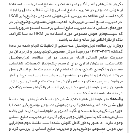
یکی از بخش‌هایی که از AI بهره برده، مدیریت منابع انسانی است. استفاده
از هوش مصنوعی در مدیریت منابع انسانی چالش شفافیت مدل را ایجاد
کرده است. این مطالعه به بررسی نقش هوش مصنوعی توضیح‌پذیر (XAI)
در مدیریت منابع انسانی می‌پردازد. اهمیت هوش مصنوعی توضیح‌پذیر در
حوزه‌های حساس مانند مدیریت منابع انسانی برجسته است و ضروری است
که سیستم‌های هوش مصنوعی مورد استفاده در HRM نه تنها کارآمد،
بلکه از نظر اخلاقی نیز سالم و شفاف باشند.
روش
:
این مطالعه تجزیه‌وتحلیل علم‌سنجی از تحقیقات انجام شده در دهۀ
گذشته (۲۰۱۳-۲۰۲۳) در زمینۀ هوش مصنوعی توضیح‌پذیر و کاربرد آن در
مدیریت منابع انسانی انجام می‌دهد. در این مطالعه، تجزیه‌وتحلیل
کتاب‌سنجی به‌عنوان ابزاری برای ترسیم چشم‌انداز تحقیقات، شناسایی
مضامین و الگوهای کلیدی، و درک تقاطع آن با مدیریت منابع انسانی عمل
می‌کند. این تحلیل با کاوش در مفاهیم کلی هوش مصنوعی توضیح‌پذیر آغاز
می‌شود و سپس به کاربرد خاص آن در مدیریت منابع انسانی می‌پردازد.
همچنین از تجزیه‌وتحلیل هم‌رخدادی برای شناسایی الگوها و مضامین کلیدی
در تحقیقات استفاده شده است.
یافته‌ها
:
تجزیه‌وتحلیل هم‌رخدادی شامل دو نقشۀ دانش مجزا بود: نقشۀ
اول نشان داد که برنامه‌های کاربردی هوش مصنوعی توضیح‌پذیر عمدتاً با
حوزه پزشکی مرتبط هستند و تأکید کمتری بر علوم انسانی دارند؛ این یافته
نشان می‌دهد که پتانسیل قابل‌توجهی برای کاربرد در مدیریت منابع انسانی
وجود دارد، اما هنوز به‌طور کامل کاوش نشده است. نقشۀ دوم هم‌افزایی
بین هوش مصنوعی توضیح‌پذیر و مدیریت منابع انسانی را بررسی کرد و