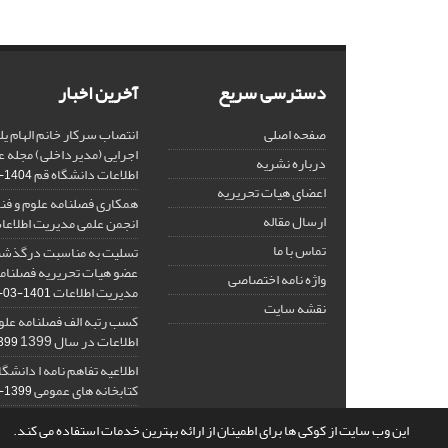
دسترسی سریع
آخرین اخبار
صفحه اصلی
انتصاب سرکار خانم الهام یل
اجرایی (مدیرداخلی) مجله ع
درباره نشریه
اطلاعات دانشگاه قم
1404-03-29
اعضای هیات تحریریه
همکاری فصلنامه علوم و فنو
ارسال مقاله
انجمن علمی مدیریت اطلاعات
تماس با ما
تسلیت به مناسبت درگذشت 
عضو هیات تحریریه فصلنامه
واژه نامه اختصاصی
مدیریت اطلاعات
1401-03-15
نقشه سایت
کسب رتبه الف فصلنامه علو
اطلاعات در سال 1399
9-07-26
اطلاعیه تفاهم نامه ا دانشگا
کتابخانه های عمومی
1399-07-26
این وب سایت از کوکی ها برای اطمینان از ارائه بهترین خدمات استفاده می کند.
© سامانه مدیریت نشریات علمی.
قدرت گرفته از
سیناوب