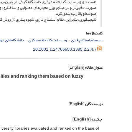
هستند و وب‌سایت کتابخانه مرکزی دانشگاه گیلان، از پایین‌تری
صورت دقیق‌تر و بر مبنای وزن معیارهای محتوایی و ساختاری و ن
متوسط و بالا رتبه‌بندی کرد.
نتیجه‎گیری: بنابراین، نظام استنتاج فازی، شیوه بهتری (از روش کلاسیک) برای ارزیابی و رتبه‌بندی کیفیت وب‌‌سایت کتابخانه‌های دانشگاهی است.
کلیدواژه‌ها
سیستم استناج فازی
وب‌سایت کتابخانه مرکزی
دانشگاه‌های دول
20.1001.1.24766658.1395.2.2.4.7
عنوان مقاله
[English]
sities and ranking them based on fuzzy
نویسندگان
[English]
چکیده
[English]
university libraries evaluated and ranked on the base of