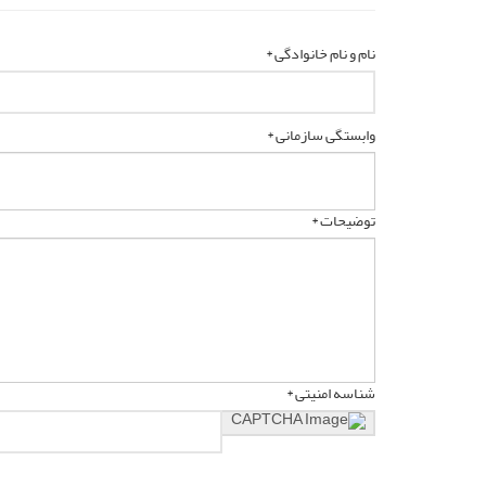
نام و نام خانوادگی *
وابستگی سازمانی *
توضیحات *
شناسه امنیتی *