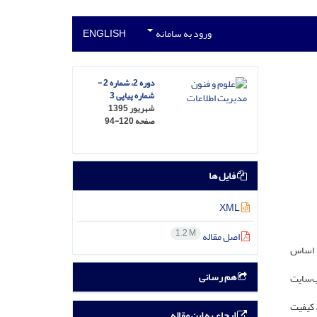
ورود به سامانه
ENGLISH
دوره 2، شماره 2 -
شماره پیاپی 3
شهریور 1395
صفحه
94-120
فایل ها
XML
1.2 M
اصل مقاله
ن اساس
هم رسانی
ارای وب‌سایت
 کیفیت
ارجاع به این مقاله