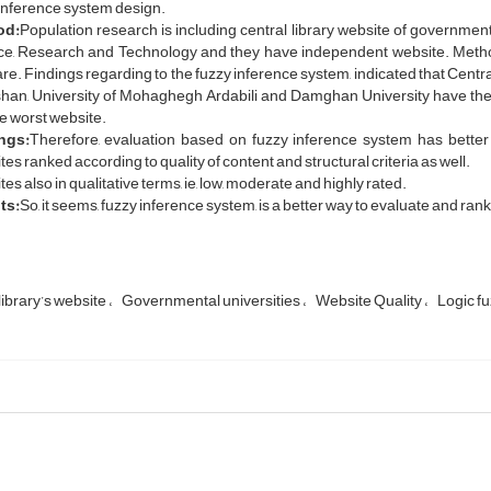
inference system design.
od:
Population research is including central library website of governmental
ce, Research and Technology and they have independent website. Metho
re. Findings regarding to the fuzzy inference system, indicated that Centra
han, University of Mohaghegh Ardabili and Damghan University have the b
e worst website.
ngs:
Therefore, evaluation based on fuzzy inference system has better 
es ranked according to quality of content and structural criteria as well.
es also in qualitative terms, ie, low, moderate and highly rated.
ts:
So, it seems, fuzzy inference system, is a better way to evaluate and rank
library’s website
Governmental universities
Website Quality
Logic f