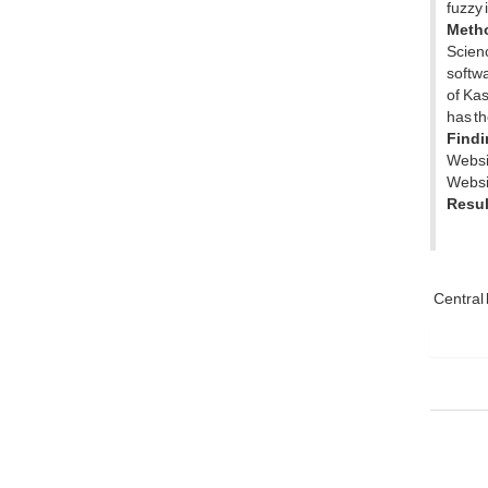
fuzzy 
Meth
Scien
softwa
of Kas
has th
Findi
Websit
Websit
Resul
Central 