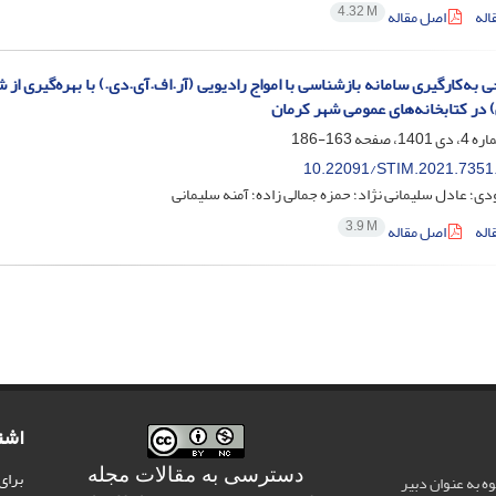
4.32 M
اله
اصل مقاله
ی به‌کارگیری سامانه بازشناسی با امواج رادیویی (آر.اف.آی.دی.) با بهره‌گیری ا
در کتابخانه‌های عمومی شهر کرمان
163-186
10.22091/STIM.2021.7351
دی؛ عادل سلیمانی نژاد؛ حمزه جمالی زاده؛ آمنه سلیمانی
3.9 M
اله
اصل مقاله
اشت
دسترسی به مقالات مجله
برای
وه به عنوان دبیر