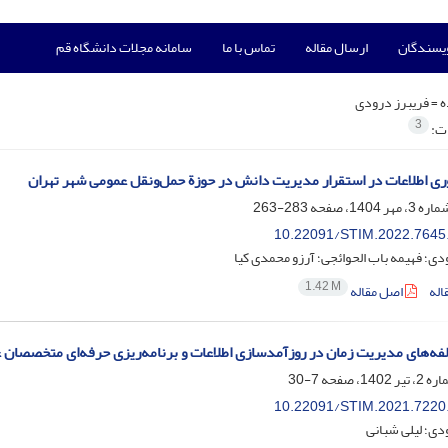
ویسندگان
ارسال مقاله
تماس با ما
سامانه مجلات دانشگاه قم
ه =
فریبرز درودی
3
ات:
ی اطلاعات در استقرار مدیریت دانش در حوزة حمل‌ونقل عمومی شهر تهران
283-263
10.22091/STIM.2022.7645
دی؛ فهیمه باب الحوائجی؛ آرزو محمدی کیا
1.42 M
اله
اصل مقاله
لفه‌های مدیریت زمان در روزآمدسازی اطلاعات و برنامه‌ریزی حرفه‌ای متخصصان ع
7-30
10.22091/STIM.2021.7220
دی؛ لیلی شبانی