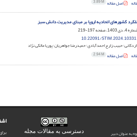
3.89 M
اله
اصل مقاله
ملکرد کشورهای اتحادیه اروپا بر مبنای مدیریت دانش سبز
197-219
10.22091/STIM.2024.10331
اردکانی؛ حبیب زارع احمدآبادی؛ حمیدرضا جواهریان؛ پوریا مالکی نژاد
2.94 M
اله
اصل مقاله
اشت
دسترسی به مقالات مجله
برای
وه به عنوان دبیر