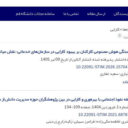
ویسندگان
ارسال مقاله
تماس با ما
سامانه مجلات دانشگاه قم
‌ها =
کارایی
3
ات:
ستگی هوش مصنوعی کارکنان بر بهبود کارایی در سازمان‌های خدماتی: نقش میان
ه انتشار، پذیرفته شده، انتشار آنلاین از تاریخ
09 تیر 1405
10.22091/STIM.2026.15704
یاری؛ سعید غفاری
اله
بطه نفوذ اجتماعی با بهره‌وری و کارایی در بین پژوهشگران حوزه مدیریت دانش از 
109-134
10.22091/STIM.2021.6878
ری؛ فاطمه مکی زاده؛ فرامرز سهیلی؛ زکیه زارع زردینی