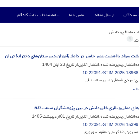
ویسندگان
ارسال مقاله
تماس با ما
سامانه مجلات دانشگاه قم
ت =
اطلاع و دانش
4
ات:
سواد با اهمیت عصر حاضر در دانش‌آموزان دبیرستان‌های دخترانۀ تهران
ه انتشار، پذیرفته شده، انتشار آنلاین از تاریخ
23 آبان 1404
10.22091/STIM.2025.13968
ری؛ مهدی شقاقی؛ امیررضا اصنافی
اله
ای عملی و نظری خلق دانش در بین پژوهشگران صنعت 5.0
ه انتشار، پذیرفته شده، انتشار آنلاین از تاریخ
01 اردیبهشت 1405
10.22091/STIM.2026.15399
صیری؛ رضا کریمی؛ یعقوب نوروزی