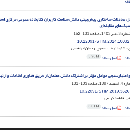
اله
 معادلات ساختاری پیش‌‌بینی دانش سلامت کاربران کتابخانه عمومی مرکزی اس
سبک‌‌های مقابله‌‌ای
131-152
10.22091/STIM.2024.10032
ی خشنود؛ زینب صفوی؛ رحمان ابراهیمی
3.96 M
اله
اصل مقاله
اعتبارسنجی عوامل مؤثر بر اشتراک دانش معلمان از طریق فناوری اطلاعات و ارتباطات
103-131
10.22091/STIM.2019.3626
هی؛ فاطمه کریمی
6.01 M
اله
اصل مقاله