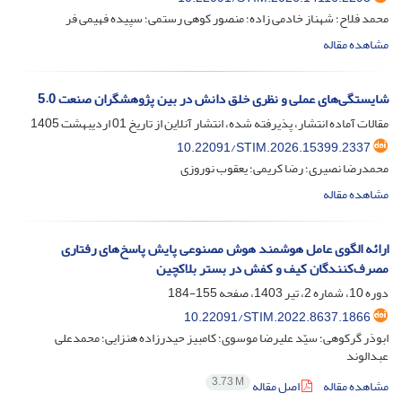
محمد فلاح؛ شهناز خادمی زاده؛ منصور کوهی رستمی؛ سپیده فهیمی فر
مشاهده مقاله
شایستگی‌های عملی و نظری خلق دانش در بین پژوهشگران صنعت 5.0
مقالات آماده انتشار، پذیرفته شده، انتشار آنلاین از تاریخ
01 اردیبهشت 1405
10.22091/STIM.2026.15399.2337
محمدرضا نصیری؛ رضا کریمی؛ یعقوب نوروزی
مشاهده مقاله
ارائه الگوی عامل هوشمند هوش مصنوعی پایش پاسخ‌های رفتاری
مصرف‌کنندگان کیف و کفش در بستر بلاکچین
دوره 10، شماره 2، تیر 1403، صفحه
155-184
10.22091/STIM.2022.8637.1866
ابوذر گرکوهی؛ سیّد علیرضا موسوی؛ کامبیز حیدرزاده هنزایی؛ محمدعلی
عبدالوند
3.73 M
مشاهده مقاله
اصل مقاله