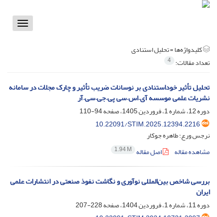
Toggle
vigation
کلیدواژه‌ها =
تحلیل استنادی
4
تعداد مقالات:
تحلیل تأثیر خوداستنادی بر نوسانات ضریب تأثیر و چارک مجلات در سامانه
نشریات علمی موسسه آی.اس.سی پی.جی.سی.آر
دوره 12، شماره 1، فروردین 1405، صفحه
94-110
10.22091/STIM.2025.12394.2216
نرجس ورع؛ طاهره جوکار
1.94 M
مشاهده مقاله
اصل مقاله
بررسی شاخص بین‌المللی نوآوری و نگاشت نفوذ صنعتی در انتشارات علمی
ایران
دوره 11، شماره 1، فروردین 1404، صفحه
228-207