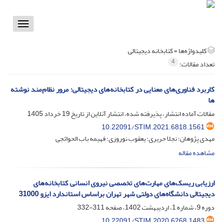
Toggle
vigation
کلیدواژه‌ها =
کتابخانه دیجیتالی
4
تعداد مقالات:
کاربرد فناوری‌های معنایی در کتابخانه‌های دیجیتالی: مرور نظام‌مند نوشته
ها
مقالات آماده انتشار، پذیرفته شده، انتشار آنلاین از تاریخ
19 خرداد 1405
10.22091/STIM.2021.6818.1561
مهدی پژوهان؛ نجلا حریری؛ یعقوب نوروزی؛ فهیمه باب الحوائجی
مشاهده مقاله
ارزیابی ریسک‌های مهارت‌های تخصصی نیروی انسانی کتابخانه‌های
دیجیتالی دانشگاه‌های دولتی شهر تهران براساس استاندارد ایزو 31000
دوره 9، شماره 1، اردیبهشت 1402، صفحه
311-332
10.22091/STIM.2020.6268.1483