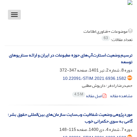
Toggle
vigation
موضوعات =
فناوری اطلاعات
63
تعداد مقالات:
ترسیم وضعیت استارت‌آپ‌های حوزه‌ مطبوعات در ایران و ارائه سناریوهای
توسعه
دوره 8، شماره 2، تیر 1401، صفحه
347-372
10.22091/STIM.2021.6936.1582
حمیدرضا رادفر؛ داریوش مطلبی
4.5 M
مشاهده مقاله
اصل مقاله
موردپژوهی وضعیت شفافیت وب‌‌سایت سازمان‌‌های بین‌المللی حقوق بشر:
گامی به سوی حکمرانی خوب
دوره 7، شماره 4، دی 1400، صفحه
115-148