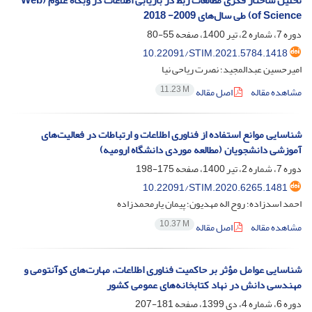
تحلیل ساختار فکری مطالعات ربط در بازیابی اطلاعات در وبگاه علوم (Web
of Science) طی سال‌های 2009- 2018
دوره 7، شماره 2، تیر 1400، صفحه
55-80
10.22091/STIM.2021.5784.1418
امیرحسین عبدالمجید؛ نصرت ریاحی نیا
11.23 M
مشاهده مقاله
اصل مقاله
شناسایی موانع استفاده از فناوری اطلاعات و ارتباطات در فعالیت‌های
آموزشی دانشجویان (مطالعه موردی دانشگاه ارومیه)
دوره 7، شماره 2، تیر 1400، صفحه
175-198
10.22091/STIM.2020.6265.1481
احمد اسدزاده؛ روح اله مهدیون؛ پیمان یارمحمدزاده
10.37 M
مشاهده مقاله
اصل مقاله
شناسایی عوامل مؤثر بر حاکمیت فناوری اطلاعات، مهارت‌های کوآنتومی و
مهندسی دانش در نهاد کتابخانه‌های عمومی کشور
دوره 6، شماره 4، دی 1399، صفحه
181-207