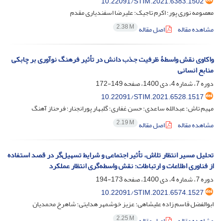
10.22091/STIM.2021.6383.1502
معصومه نوری پور؛ اکرم تاجیک؛ علیرضا اسفندیاری مقدم
2.38 M
مشاهده مقاله
اصل مقاله
واکاوی نقش واسطۀ ظرفیت جذب دانش در تأثیر فرهنگ نوآوری بر چابکی
منابع انسانی
دوره 7، شماره 4، دی 1400، صفحه
149-172
10.22091/STIM.2021.6528.1517
مهیم تاش؛ عبدالله ساعدی؛ حسن غفاری؛ گلبهار پورانجنار؛ فرحناز آهنگ
2.19 M
مشاهده مقاله
اصل مقاله
تحلیل مسیر انتظار تلاش، تأثیر اجتماعی و شرایط تسهیل‌‌گر در قصد استفاده
از فناوری اطلاعات و ارتباطات: نقش واسطه‌گری انتظار عملکرد
دوره 7، شماره 4، دی 1400، صفحه
173-194
10.22091/STIM.2021.6574.1527
ابوالفضل قاسم زاده علیشاهی؛ عزیز خوشمهر هدایتی؛ شاهرخ محمدیان
2.25 M
مشاهده مقاله
اصل مقاله