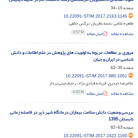
صفحه
15-34
10.22091/STIM.2017.2163.1145
طاهره غلامی؛ نجمه باقریان؛ نرگس خالقی
3.57 M
مشاهده مقاله
اصل مقاله
مروری بر مطالعات مربوط به اولویت های پژوهش در علم اطلاعات و دانش‏
شناسی در ایران و جهان
صفحه
35-62
10.22091/STIM.2017.880.1051
غلامرضا حیدری؛ فرزانه قنادی نژاد؛ رحیم چینی پرداز
4.92 M
مشاهده مقاله
اصل مقاله
بررسی وضعیت دانش سلامت بیماران درمانگاه شهر دَیِر در فاصله زمانی
تابستان 1395
صفحه
63-82
10.22091/STIM.2017.2422.1160