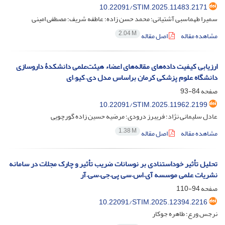
10.22091/STIM.2025.11483.2171
سمیرا طهماسبی آشتیانی؛ محمد حسن زاده؛ عاطفه شریف؛ مصطفی امینی
2.04 M
مشاهده مقاله
اصل مقاله
ارزیابی کیفیت داده‌های مقاله‌های اعضاء هیئت‌علمی دانشکدۀ داروسازی
دانشگاه علوم پزشکی کرمان براساس مدل دی.کیو.ای
صفحه
84-93
10.22091/STIM.2025.11962.2199
عادل سلیمانی نژاد؛ فریبرز درودی؛ مرضیه حسین زاده گورچویی
1.38 M
مشاهده مقاله
اصل مقاله
تحلیل تأثیر خوداستنادی بر نوسانات ضریب تأثیر و چارک مجلات در سامانه
نشریات علمی موسسه آی.اس.سی پی.جی.سی.آر
صفحه
94-110
10.22091/STIM.2025.12394.2216
نرجس ورع؛ طاهره جوکار