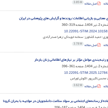
3.85 M
اله
اصل مقاله
ی معنایی و بازیابی اطلاعات: روندها و گرایش های پژوهشی در ایران
319-360
10.22091/STIM.2024.10158
وزی؛ حمید کشاورز؛ سمانه خویدکی؛ زهرا صدرآبادی
3.78 M
اله
اصل مقاله
رتبه‌بندی عوامل مؤثر بر نیازهای اطلاعاتی زنان باردار
361-396
10.22091/STIM.2025.12784
؛ محسن اکبرپور؛ اکوش اوراس
3.62 M
اله
اصل مقاله
اده از رسانه‌های اجتماعی بر سواد سلامت دانشجویان در مواجهه با بحران کرونا
187-206