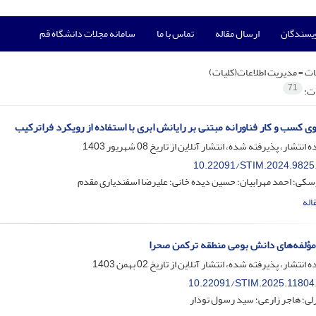
ویسندگان
ارسال مقاله
تماس با ما
سامانه مجلات دانشگاه قم
ت =
مدیریت اطلاعات(کلیات)
71
ات:
ی کسب و کار فناورانه مبتنی بر رایانش ابری با استفاده از رویکرد فراترکیب
ه انتشار، پذیرفته شده، انتشار آنلاین از تاریخ
08 شهریور 1403
10.22091/STIM.2024.9825
کی؛ احمد مهرابیان؛ حسین دیده خانی؛ علیرضا اسفندیاری مقدم
اله
ؤلفه‌های دانش بومی منطقه ترکمن صحرا
ه انتشار، پذیرفته شده، انتشار آنلاین از تاریخ
02 بهمن 1403
10.22091/STIM.2025.11804
لی؛ هاجر زارعی؛ سید رسول تودار