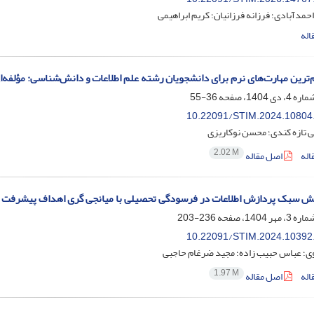
احمدآبادی؛ فرزانه فرزانیان؛ کریم ابراهیمی
اله
‌ترین مهارت‌های نرم برای دانشجویان رشته علم اطلاعات و دانش‌شناسی: مؤلفه‌
36-55
10.22091/STIM.2024.10804
ی تازه کندی؛ محسن نوکاریزی
2.02 M
اله
اصل مقاله
 سبک پردازش اطلاعات در فرسودگی تحصیلی با میانجی گری اهداف پیشرفت دان
236-203
10.22091/STIM.2024.10392
وی؛ عباس حبیب زاده؛ مجید ضرغام حاجبی
1.97 M
اله
اصل مقاله