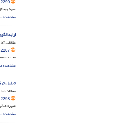
.2290
سید بهنام
مشاهده مق
ارایه الگ
مقالات آماد
.2287
محمد مقصو
مشاهده مق
تحلیل ترک
مقالات آماد
.2298
منیره علائ
مشاهده مق