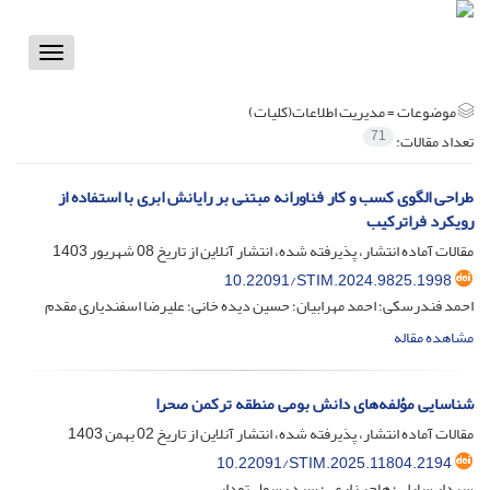
Toggle
vigation
موضوعات =
مدیریت اطلاعات(کلیات)
71
تعداد مقالات:
طراحی الگوی کسب و کار فناورانه مبتنی بر رایانش ابری با استفاده از
رویکرد فراترکیب
مقالات آماده انتشار، پذیرفته شده، انتشار آنلاین از تاریخ
08 شهریور 1403
10.22091/STIM.2024.9825.1998
احمد فندرسکی؛ احمد مهرابیان؛ حسین دیده خانی؛ علیرضا اسفندیاری مقدم
مشاهده مقاله
شناسایی مؤلفه‌های دانش بومی منطقه ترکمن صحرا
مقالات آماده انتشار، پذیرفته شده، انتشار آنلاین از تاریخ
02 بهمن 1403
10.22091/STIM.2025.11804.2194
سردار سارلی؛ هاجر زارعی؛ سید رسول تودار