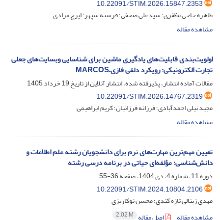
10.22091/STIM.2026.15847.2353
طاهره حاجی مظفری؛ سیدعلی صحفی؛ فرشته سپهر؛ ایرج مرادی
مشاهده مقاله
اولویت‌بندی قابلیت‌های یادگیری ماشین برای شناسایی وبسایت‌های جعلی
تجارت الکترونیکی: رویکرد دلفی فازی–MARCOS
مقالات آماده انتشار، پذیرفته شده، انتشار آنلاین از تاریخ
19 خرداد 1405
10.22091/STIM.2026.14767.2319
مجید نیلی احمدآبادی؛ فرزانه فرزانیان؛ کریم ابراهیمی
مشاهده مقاله
تعیین مهم‌ترین مهارت‌های نرم برای دانشجویان رشته علم اطلاعات و
دانش‌شناسی: مؤلفه‌ای حیاتی در برنامه درسی رشته
دوره 11، شماره 4، دی 1404، صفحه
36-55
10.22091/STIM.2024.10804.2106
مهدی زینالی تازه کندی؛ محسن نوکاریزی
2.02 M
مشاهده مقاله
اصل مقاله