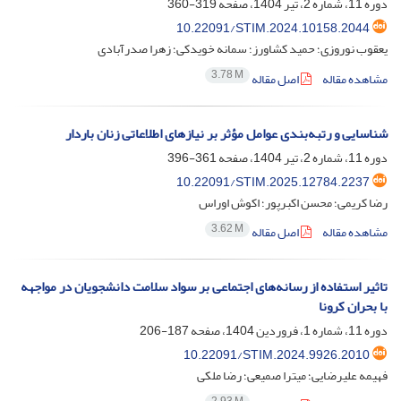
دوره 11، شماره 2، تیر 1404، صفحه
319-360
10.22091/STIM.2024.10158.2044
یعقوب نوروزی؛ حمید کشاورز؛ سمانه خویدکی؛ زهرا صدرآبادی
3.78 M
مشاهده مقاله
اصل مقاله
شناسایی و رتبه‌بندی عوامل مؤثر بر نیازهای اطلاعاتی زنان باردار
دوره 11، شماره 2، تیر 1404، صفحه
361-396
10.22091/STIM.2025.12784.2237
رضا کریمی؛ محسن اکبرپور؛ اکوش اوراس
3.62 M
مشاهده مقاله
اصل مقاله
تاثیر استفاده از رسانه‌های اجتماعی بر سواد سلامت دانشجویان در مواجهه
با بحران کرونا
دوره 11، شماره 1، فروردین 1404، صفحه
187-206
10.22091/STIM.2024.9926.2010
فهیمه علیرضایی؛ میترا صمیعی؛ رضا ملکی