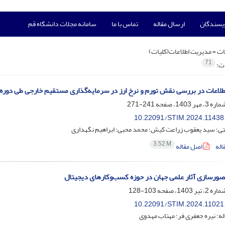
ویسندگان
ارسال مقاله
تماس با ما
سامانه مجلات دانشگاه قم
ت =
مدیریت اطلاعات(کلیات)
71
ات:
اعات در بررسی نقش تورم و نرخ ارز در سرمایه‌گذاری مستقیم خارجی طی دوره (1402-1382
241-271
10.22091/STIM.2024.11438
ی؛ سید یعقوب زراعت کیش؛ محمد محبی؛ ابراهیم نگهداری
3.52 M
اله
اصل مقاله
صورسازی آثار علمی جهان در حوزه کسب‌وکارهای دیجیتال
103-128
10.22091/STIM.2024.11021
له؛ نیره جعفری فر؛ مهتاب مهدوی