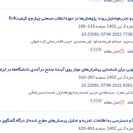
اله
اصل مقاله
 تجزیه‌‌و‌‌تحلیل روند پژوهش‌‌ها در حوزه انقلاب صنعتی چهارم و کیفیت0/4
133-166
10.22091/STIM.2022.7738
سپهر؛ مسلم علی‌محمدلو؛ علی محمدی؛ حبیب الله رعنایی کردشولی
5.13 M
اله
اصل مقاله
چوبی برای شناسایی پیشران‌های موثر روی آینده منابع درآمدی دانشگاه‌ها در ایرا
287-310
10.22091/STIM.2022.8261
ابش مفرد؛ سیدهادی عربی؛ محمدرضا پورفخاران؛ محمدحسن ملکی
4.43 M
اله
اصل مقاله
401-420