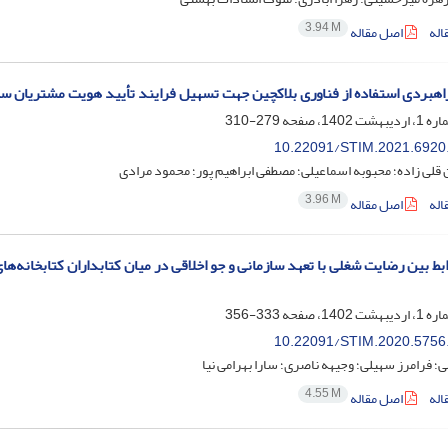
3.94 M
اله
اصل مقاله
اهبردی استفاده از فناوری بلاکچین جهت تسهیل فرایند تأیید هویت مشتریان سا
279-310
10.22091/STIM.2021.6920
ی زاده؛ محبوبه اسماعیلی؛ مصطفی ابراهیم پور؛ محمود مرادی
3.96 M
اله
اصل مقاله
ط بین رضایت شغلی با تعهد سازمانی و جو اخلاقی در میان کتابداران کتابخانه‌‌های
333-356
10.22091/STIM.2020.5756
؛ فرامرز سهیلی؛ وجیهه ناصری؛ سارا بهرامی نیا
4.55 M
اله
اصل مقاله