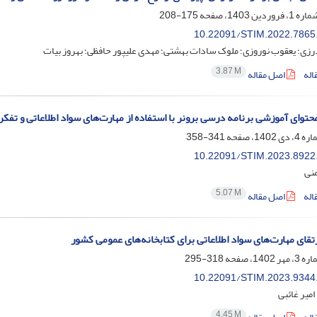
175-208
10.22091/STIM.2022.7865
زی؛ یعقوب نوروزی؛ ملوک سادات بهشتی؛ مهدی علیپور حافظی؛ بهروز بیات
3.87 M
اله
اصل مقاله
وای آموزشی برنامه درسی برونر با استفاده از مهارت‌های سواد اطلاعاتی و تفکر 
341-358
10.22091/STIM.2023.8922
نی
5.07 M
اله
اصل مقاله
قای مهارت‌‌های سواد اطلاعاتی برای کتابخانه‌‌های عمومی کشور
318-295
10.22091/STIM.2023.9344
امیر غائبی
4.45 M