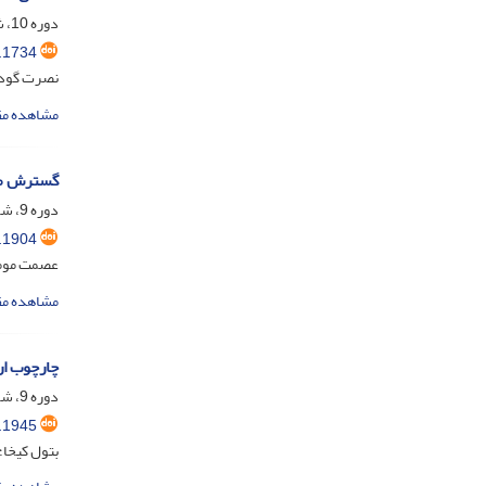
دوره 10، شماره 1، فروردین 1403، صفحه
.1734
نصرت گودر
مشاهده مق
گسترش محت
دوره 9، شماره 4، دی 1402، صفحه
.1904
عصمت موم
مشاهده مق
چارچوب ارت
دوره 9، شماره 3، مهر 1402، صفحه
.1945
بتول کیخا؛ 