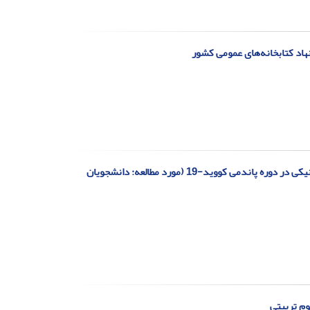
هاد کتابخانه‌های عمومی کشور
مدل‌یابی معادلات ساختاری رابطه سواد رسانه‌ای و سواد اطلاعاتی با پذیرش یادگیری الکترونیکی در دوره پاندمی کووید-19 (مورد مطالعه: دانشجویان
وم تربیتی