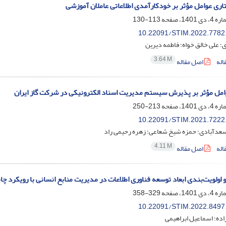
ری عوامل مؤثر بر خودکارآمدی اطلاعاتی عاملان آموزشی
113-130
10.22091/STIM.2022.7782
 علی خالق خواه؛ فاطمه دیرین
3.64 M
اله
اصل مقاله
مل مؤثر بر پذیرش سیستم مدیریت اسناد الکترونیکی در شرکت گاز ایران
213-250
10.22091/STIM.2021.7222
سعدآبادی؛ حمزه شیخ شعاعی؛ زهره رحیمی راد
4.11 M
اله
اصل مقاله
 اولویت‌بندی ابعاد توسعه فناوری اطلاعات در مدیریت منابع انسانی با رویکرد چ
329-358
10.22091/STIM.2022.8497
اده؛ اسماعیل ابراهیمی