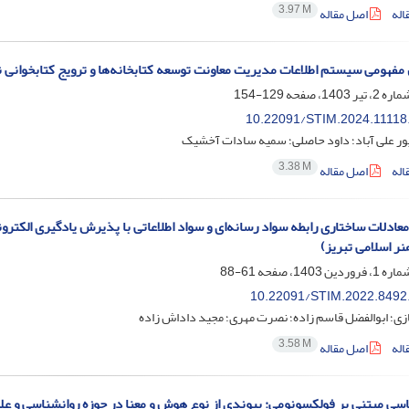
3.97 M
اله
اصل مقاله
 مفهومی سیستم اطلاعات مدیریت معاونت توسعه کتابخانه‌ها و ترویج کتابخوانی ن
129-154
10.22091/STIM.2024.11118
ور علی آباد؛ داود حاصلی؛ سمیه سادات آخشیک
3.38 M
اله
اصل مقاله
نر اسلامی تبریز)
61-88
10.22091/STIM.2022.8492
ی؛ ابوالفضل قاسم زاده؛ نصرت مهری؛ مجید داداش زاده
3.58 M
اله
اصل مقاله
ی مبتنی بر فولکسونومی: پیوندی از نوع هوش و معنا در حوزه روانشناسی و عل