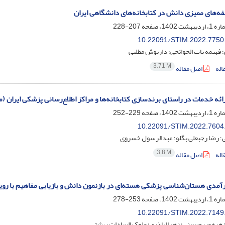
ؤلفه‌های ممیزی دانش در کتابخانه‌های دانشگاهی ایران
207-228
10.22091/STIM.2022.7750
 فهیمه باب الحوائجی؛ داریوش مطلبی
3.71 M
اله
اصل مقاله
ائه خدمات در راستای برندسازی کتابخانه‌ها و مراکز اطلاع‌رسانی پزشکی ایران (م
229-252
10.22091/STIM.2022.7604
ی؛ رضا رجبعلی بگلو؛ عبدالرسول خسروی
3.8 M
اله
اصل مقاله
ارآمدی هستان‌شناسی پزشکی هسته‌ای در بازنمون دانش و بازیابی مفاهیم با رو
253-278
10.22091/STIM.2022.7149
؛ زهره میرحسینی؛ زهرا اباذری؛ ملوک السادات بهشتی